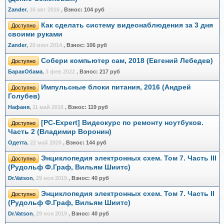
Zander
,
16 авг 2016
,
Взнос:
104 руб
Как сделать систему видеонаблюдения за 3 дня
Доступно
своими руками
Zander
,
20 июл 2014
,
Взнос:
106 руб
Собери компьютер сам, 2018 (Евгений Лебедев)
Доступно
БаракОбама
,
3 фев 2022
,
Взнос:
217 руб
Импульсные блоки питания, 2016 (Андрей
Доступно
Голубев)
Нафаня
,
11 май 2016
,
Взнос:
119 руб
[PC-Expert] Видеокурс по ремонту ноутбуков.
Доступно
Часть 2 (Владимир Воронин)
Одетта
,
22 май 2020
,
Взнос:
144 руб
Энциклопедия электронных схем. Том 7. Часть III
Доступно
(Рудольф Ф.Граф, Вильям Шиитс)
Dr.Vatson
,
29 ноя 2019
,
Взнос:
40 руб
Энциклопедия электронных схем. Том 7. Часть II
Доступно
(Рудольф Ф.Граф, Вильям Шиитс)
Dr.Vatson
,
29 ноя 2019
,
Взнос:
40 руб