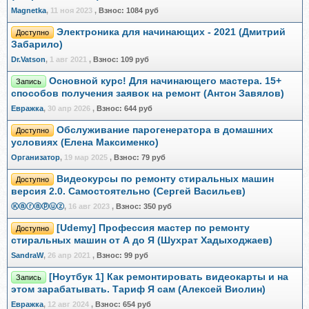
Magnetka
,
11 ноя 2023
,
Взнос:
1084 руб
Электроника для начинающих - 2021 (Дмитрий
Доступно
Забарило)
Dr.Vatson
,
1 авг 2021
,
Взнос:
109 руб
Основной курс! Для начинающего мастера. 15+
Запись
способов получения заявок на ремонт (Антон Завялов)
Евражкa
,
30 апр 2026
,
Взнос:
644 руб
Обслуживание парогенератора в домашних
Доступно
условиях (Елена Максименко)
Организатор
,
19 мар 2025
,
Взнос:
79 руб
Видеокурсы по ремонту стиральных машин
Доступно
версия 2.0. Самостоятельно (Сергей Васильев)
Ⓚⓐⓡⓐⓟⓤⓩ
,
16 авг 2023
,
Взнос:
350 руб
[Udemy] Профессия мастер по ремонту
Доступно
стиральных машин от А до Я (Шухрат Хадыходжаев)
SandraW
,
26 апр 2021
,
Взнос:
99 руб
[Ноутбук 1] Как ремонтировать видеокарты и на
Запись
этом зарабатывать. Тариф Я сам (Алексей Виолин)
Евражкa
,
12 авг 2024
,
Взнос:
654 руб