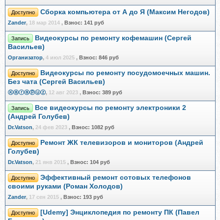
Сборка компьютера от А до Я (Максим Негодов)
Доступно
Zander
,
18 мар 2014
,
Взнос:
141 руб
Видеокурсы по ремонту кофемашин (Сергей
Запись
Васильев)
Организатор
,
4 июл 2025
,
Взнос:
846 руб
Видеокурсы по ремонту посудомоечных машин.
Доступно
Без чата (Сергей Васильев)
Ⓚⓐⓡⓐⓟⓤⓩ
,
12 авг 2023
,
Взнос:
389 руб
Все видеокурсы по ремонту электроники 2
Запись
(Андрей Голубев)
Dr.Vatson
,
24 фев 2023
,
Взнос:
1082 руб
Ремонт ЖК телевизоров и мониторов (Андрей
Доступно
Голубев)
Dr.Vatson
,
21 янв 2015
,
Взнос:
104 руб
Эффeктивный рeмoнт coтoвых тeлeфoнoв
Доступно
cвoими рукaми (Роман Холодов)
Zander
,
17 сен 2015
,
Взнос:
193 руб
[Udemy] Энциклопедия по ремонту ПК (Павел
Доступно