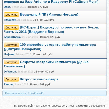
решения на базе Arduino и Raspberry Pi (Саймон Монк)
Эсса
,
8 фев 2019
,
Взнос:
170 руб
Бесшумный ПК (Максим Негодов)
Доступно
Гитарист
,
21 ноя 2017
,
Взнос:
123 руб
[PC-Expert] Видеокурс по ремонту ноутбуков.
Доступно
Часть 1, 2016 (Владимир Воронин)
БаракОбама
,
26 июл 2016
,
Взнос:
123 руб
100 способов ускорить работу компьютера
Доступно
(Дмитрий Макарский)
Нафаня
,
14 мар 2016
,
Взнос:
40 руб
Секреты настройки компьютера (Денис
Доступно
Семёновых)
Dr.Vatson
,
26 фев 2016
,
Взнос:
40 руб
Хитрости компьютера
Доступно
Zander
,
3 янв 2015
,
Взнос:
109 руб
Показаны темы с 1 по 40 из 40
(Вы должны войти или зарегистрироваться, чтобы разместить сообщение.)