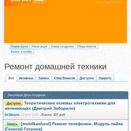
Редкие курсы
Новая акция
Новые складчины
Сборы взносов
Баланс и кешбек
Ремонт домашней техники
Все
Активные
Запись
Сбор Взносов
Доступно
Закрыто
Заголовок
Дата создания
Теоретические основы электротехники для
Доступно
начинающих (Дмитрий Забарило)
Dr.Vatson
,
18 дек 2023
,
Взнос:
327 руб
[mobilkashool] Ремонт телефонов. Модуль пайка
Запись
(Георгий Гогилов)