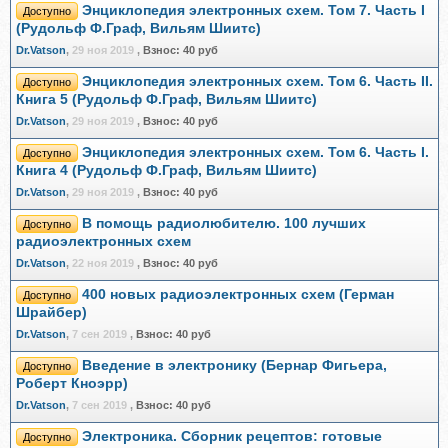
Энциклопедия электронных схем. Том 7. Часть I
Доступно
(Рудольф Ф.Граф, Вильям Шиитс)
Dr.Vatson
,
29 ноя 2019
,
Взнос:
40 руб
Энциклопедия электронных схем. Том 6. Часть II.
Доступно
Книга 5 (Рудольф Ф.Граф, Вильям Шиитс)
Dr.Vatson
,
29 ноя 2019
,
Взнос:
40 руб
Энциклопедия электронных схем. Том 6. Часть I.
Доступно
Книга 4 (Рудольф Ф.Граф, Вильям Шиитс)
Dr.Vatson
,
29 ноя 2019
,
Взнос:
40 руб
В помощь радиолюбителю. 100 лучших
Доступно
радиоэлектронных схем
Dr.Vatson
,
22 ноя 2019
,
Взнос:
40 руб
400 новых радиоэлектронных схем (Герман
Доступно
Шрайбер)
Dr.Vatson
,
7 сен 2019
,
Взнос:
40 руб
Введение в электронику (Бернар Фигьера,
Доступно
Роберт Кноэрр)
Dr.Vatson
,
7 сен 2019
,
Взнос:
40 руб
Электроника. Сборник рецептов: готовые
Доступно