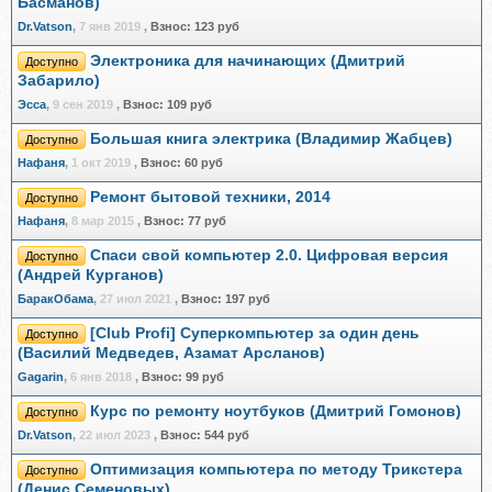
Басманов)
Dr.Vatson
,
7 янв 2019
,
Взнос:
123 руб
Электроника для начинающих (Дмитрий
Доступно
Забарило)
Эсса
,
9 сен 2019
,
Взнос:
109 руб
Большая книга электрика (Владимир Жабцев)
Доступно
Нафаня
,
1 окт 2019
,
Взнос:
60 руб
Ремонт бытовой техники, 2014
Доступно
Нафаня
,
8 мар 2015
,
Взнос:
77 руб
Спаси свой компьютер 2.0. Цифровая версия
Доступно
(Андрей Курганов)
БаракОбама
,
27 июл 2021
,
Взнос:
197 руб
[Club Profi] Суперкомпьютер за один день
Доступно
(Василий Медведев, Азамат Арсланов)
Gagarin
,
6 янв 2018
,
Взнос:
99 руб
Курс по ремонту ноутбуков (Дмитрий Гомонов)
Доступно
Dr.Vatson
,
22 июл 2023
,
Взнос:
544 руб
Оптимизация компьютера по методу Трикстера
Доступно
(Денис Семеновых)