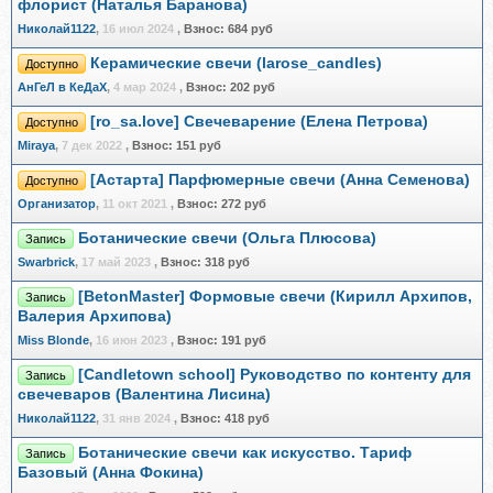
флорист (Наталья Баранова)
Николай1122
,
16 июл 2024
,
Взнос:
684 руб
Керамические свечи (larose_candles)
Доступно
АнГеЛ в КеДаХ
,
4 мар 2024
,
Взнос:
202 руб
[ro_sa.love] Свечеварение (Елена Петрова)
Доступно
Miraya
,
7 дек 2022
,
Взнос:
151 руб
[Астарта] Парфюмерные свечи (Анна Семенова)
Доступно
Организатор
,
11 окт 2021
,
Взнос:
272 руб
Ботанические свечи (Ольга Плюсова)
Запись
Swarbrick
,
17 май 2023
,
Взнос:
318 руб
[BetonMaster] Формовые свечи (Кирилл Архипов,
Запись
Валерия Архипова)
Miss Blonde
,
16 июн 2023
,
Взнос:
191 руб
[Candletown school] Руководство по контенту для
Запись
свечеваров (Валентина Лисина)
Николай1122
,
31 янв 2024
,
Взнос:
418 руб
Ботанические свечи как искусство. Тариф
Запись
Базовый (Анна Фокина)