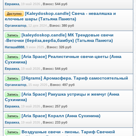
Евражкa
,
19 май 2026
,
Взнос:
544 руб
[Kaleydoskop.candle] Свеча - неваляшка и
Доступно
елочные шары (Татьяна Панюта)
Организатор
,
12 дек 2024
,
Взнос:
380 руб
[kaleydoskop.candle] МК Трендовые свечи
Запись
-Веточки (берёза,верба,бамбук) (Татьяна Панюта)
Наташа8888
,
9 июн 2025
,
Взнос:
326 руб
[Aria Space] Реалистичные свечи-цветы (Анна
Запись
Сухинина)
Евражкa
,
19 май 2026
,
Взнос:
544 руб
[24grams] Аромасфера. Тариф самостоятельный
Запись
Организатор
,
15 мар 2026
,
Взнос:
497 руб
[Aria Space] Ракушка устрицы и жемчуг (Анна
Запись
Сухинина)
Евражкa
,
19 май 2026
,
Взнос:
257 руб
[Aria Space] Коралл (Анна Сухинина)
Запись
Евражкa
,
19 май 2026
,
Взнос:
233 руб
Воздушные свечи - пионы. Тариф Свечной
Запись