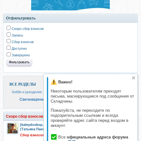
Отфильтровать
Скоро сбор взносов
Запись
Сбор взносов
Доступно
Завершено
Важно!
ВСЕ РАЗДЕЛЫ
Некоторым пользователям приходят
Хобби и рукоделие
письма, маскирующиеся под сообщения от
Свечеварение
Складчины.
Пожалуйста, не переходите по
подозрительным ссылкам и всегда
Скоро сбор взносов
проверяйте адрес сайта перед входом в
[kaleydoskop.candle] Онлайн курс свечи фрукты,овощи,ягоды
аккаунт.
(Татьяна Панюта)
Сбор взносов 28 июн 2026
Все
официальные адреса форума