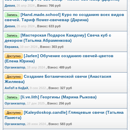
Дивия
,
26 апр 2024
,
Взнос:
766 руб
[Hand.made.school] Курс по созданию всех видов
Запись
свечей. Тариф flower-свечевар (Дарина)
Дивия
,
26 апр 2024
,
Взнос:
633 руб
[Мастерская Подарок Каждому] Свеча куб с
Запись
декором (Татьяна Абраменкова)
Евражкa
,
10 окт 2024
,
Взнос:
303 руб
[Jarlen] Обучение созданию свечей-цветов
Доступно
(Елена Юрина)
Организатор
,
18 апр 2024
,
Взнос:
489 руб
Создание Ботанической свечи (Анастасия
Доступно
Жиляева)
АнГеЛ в КеДаХ
,
9 сен 2022
,
Взнос:
327 руб
[li.ve.lith] Георгины (Марина Рыкова)
Запись
Организатор
,
17 дек 2025
,
Взнос:
256 руб
[Kaleydoskop.candle] Глянцевые свечи (Татьяна
Доступно
Панюта)
Организатор
,
28 июн 2024
,
Взнос:
583 руб