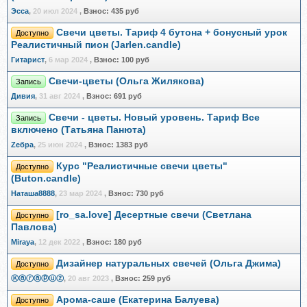
Эсса
,
20 июл 2024
,
Взнос:
435 руб
Свечи цветы. Тариф 4 бутона + бонусный урок
Доступно
Реалистичный пион (Jarlen.candle)
Гитарист
,
6 мар 2024
,
Взнос:
100 руб
Свечи-цветы (Ольга Жилякова)
Запись
Дивия
,
31 авг 2024
,
Взнос:
691 руб
Свечи - цветы. Новый уровень. Тариф Все
Запись
включено (Татьяна Панюта)
Zебра
,
25 июн 2024
,
Взнос:
1383 руб
Курс "Реалистичные свечи цветы"
Доступно
(Buton.candle)
Наташа8888
,
23 мар 2024
,
Взнос:
730 руб
[ro_sa.love] Десертные свечи (Светлана
Доступно
Павлова)
Miraya
,
12 дек 2022
,
Взнос:
180 руб
Дизайнер натуральных свечей (Ольга Джима)
Доступно
Ⓚⓐⓡⓐⓟⓤⓩ
,
20 авг 2023
,
Взнос:
259 руб
Арома-саше (Екатерина Балуева)
Доступно