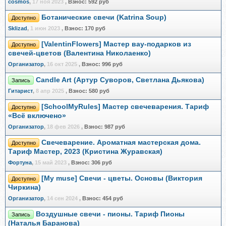
cosmos
,
17 ноя 2023
,
Взнос:
592 руб
Ботанические свечи (Katrina Soup)
Доступно
Sklizad
,
1 июн 2023
,
Взнос:
170 руб
[ValentinFlowers] Мастер вау-подарков из
Доступно
свечей-цветов (Валентина Николаенко)
Организатор
,
16 окт 2025
,
Взнос:
996 руб
Candle Art (Артур Суворов, Светлана Дьякова)
Запись
Гитарист
,
8 апр 2025
,
Взнос:
580 руб
[SchoolMyRules] Мастер свечеварения. Тариф
Доступно
«Всё включено»
Организатор
,
18 фев 2026
,
Взнос:
987 руб
Свечеварение. Ароматная мастерская дома.
Доступно
Тариф Мастер, 2023 (Кристина Журавская)
Фортуна
,
15 май 2023
,
Взнос:
306 руб
[My muse] Свечи - цветы. Основы (Виктория
Доступно
Чиркина)
Организатор
,
14 сен 2024
,
Взнос:
454 руб
Воздушные свечи - пионы. Тариф Пионы
Запись
(Наталья Баранова)