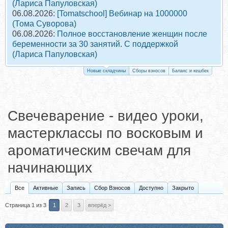
(Лариса Папуловская)
06.08.2026:
[Tomatschool] Вебинар на 1000000
(Тома Суворова)
06.08.2026:
Полное восстановление женщин после
беременности за 30 занятий. С поддержкой
(Лариса Папуловская)
Новые складчины
Сборы взносов
Баланс и кешбек
Свечеварение - видео уроки,
мастерклассы по восковым и
ароматическим свечам для
начинающих
Все
Активные
Запись
Сбор Взносов
Доступно
Закрыто
Страница 1 из 3
1
2
3
вперёд >