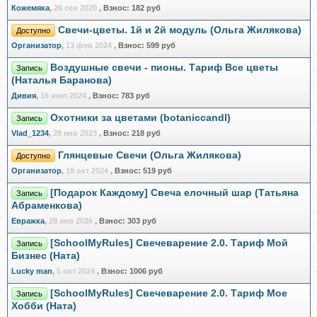
Кожемяка
,
26 сен 2020
,
Взнос:
182 руб
Свечи-цветы. 1й и 2й модуль (Ольга Жилякова)
Доступно
Организатор
,
13 фев 2024
,
Взнос:
599 руб
Воздушные свечи - пионы. Тариф Все цветы
Запись
(Наталья Баранова)
Дивия
,
16 июл 2024
,
Взнос:
783 руб
Охотники за цветами (botaniccandl)
Запись
Vlad_1234
,
28 янв 2023
,
Взнос:
218 руб
Глянцевые Свечи (Ольга Жилякова)
Доступно
Организатор
,
19 окт 2024
,
Взнос:
519 руб
[Подарок Каждому] Свеча елочный шар (Татьяна
Запись
Абраменкова)
Евражкa
,
28 янв 2026
,
Взнос:
303 руб
[SchoolMyRules] Свечеварение 2.0. Тариф Мой
Запись
Бизнес (Ната)
Lucky man
,
5 окт 2024
,
Взнос:
1006 руб
[SchoolMyRules] Свечеварение 2.0. Тариф Мое
Запись
Хобби (Ната)