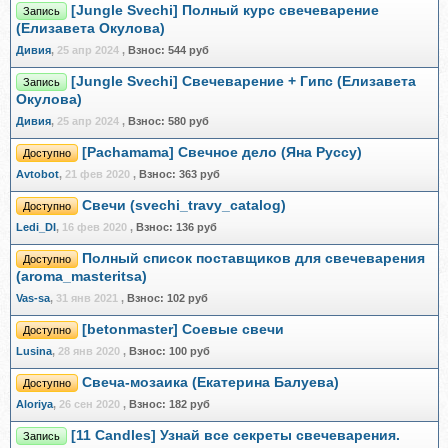
[Jungle Svechi] Полный курс свечеварение
Запись
(Елизавета Окулова)
Дивия
,
25 апр 2024
,
Взнос:
544 руб
[Jungle Svechi] Свечеварение + Гипс (Елизавета
Запись
Окулова)
Дивия
,
25 апр 2024
,
Взнос:
580 руб
[Pachamama] Свечное дело (Яна Руссу)
Доступно
Avtobot
,
21 фев 2020
,
Взнос:
363 руб
Свечи (svechi_travy_catalog)
Доступно
Ledi_DI
,
16 фев 2020
,
Взнос:
136 руб
Полный список поставщиков для свечеварения
Доступно
(aroma_masteritsa)
Vas-sa
,
31 янв 2021
,
Взнос:
102 руб
[betonmaster] Соевые свечи
Доступно
Lusina
,
28 янв 2020
,
Взнос:
100 руб
Свеча-мозаика (Екатерина Балуева)
Доступно
Aloriya
,
26 сен 2020
,
Взнос:
182 руб
[11 Candles] Узнай все секреты свечеварения.
Запись