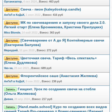
Организатор
,
4 окт 2024
,
Взнос:
463 руб
Свеча - пион (kaleydoskop.candle)
Доступно
АнГеЛ в КеДаХ
,
1 июл 2022
,
Взнос:
416 руб
МК по свечеварению и запуску своего дела 2.0.
Доступно
Легкий старт (Елена Бронникова, Кристина Прилуцких)
Miss Blonde
,
14 май 2022
,
Взнос:
363 руб
[Свечеварение от А до Я] Контейнерные свечи
Доступно
(Екатерина Балуева)
Меркурий
,
10 дек 2020
,
Взнос:
272 руб
Цветочная свеча. Тариф «Весь спектакль»
Доступно
(Елена Дудлякова)
Vas-sa
,
28 окт 2021
,
Взнос:
689 руб
Флорентийское саше (Анастасия Жиляева)
Доступно
АнГеЛ в КеДаХ
,
9 сен 2022
,
Взнос:
238 руб
Гиацинт. Урок по созданию свечи на стебле
Запись
(Ольга Жилякова)
Дивия
,
28 апр 2024
,
Взнос:
217 руб
[Hand.made.school] Курс по созданию всех видов
Запись
свечей.Тариф Pro-свечевар + flower-свечевар (Дарина)