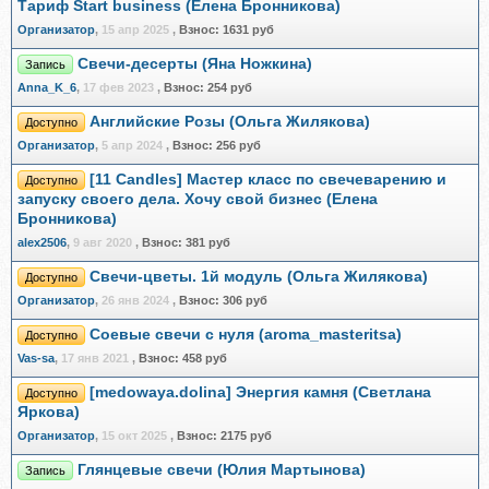
Тариф Start business (Елена Бронникова)
Организатор
,
15 апр 2025
,
Взнос:
1631 руб
Свечи-десерты (Яна Ножкина)
Запись
Anna_K_6
,
17 фев 2023
,
Взнос:
254 руб
Английские Розы (Ольга Жилякова)
Доступно
Организатор
,
5 апр 2024
,
Взнос:
256 руб
[11 Candles] Мастер класс по свечеварению и
Доступно
запуску своего дела. Хочу свой бизнес (Елена
Бронникова)
alex2506
,
9 авг 2020
,
Взнос:
381 руб
Свечи-цветы. 1й модуль (Ольга Жилякова)
Доступно
Организатор
,
26 янв 2024
,
Взнос:
306 руб
Соевые свечи с нуля (aroma_masteritsa)
Доступно
Vas-sa
,
17 янв 2021
,
Взнос:
458 руб
[medowaya.dolina] Энергия камня (Светлана
Доступно
Яркова)
Организатор
,
15 окт 2025
,
Взнос:
2175 руб
Глянцевые свечи (Юлия Мартынова)
Запись