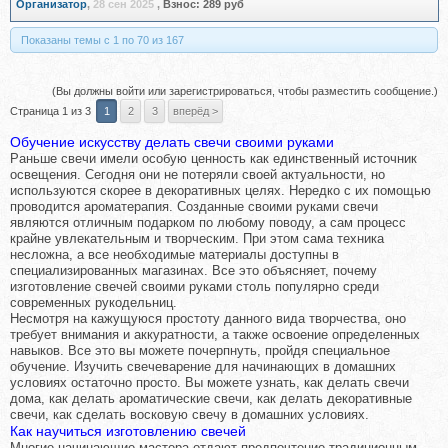
Организатор
,
28 сен 2025
,
Взнос:
289 руб
Показаны темы с 1 по 70 из 167
(Вы должны войти или зарегистрироваться, чтобы разместить сообщение.)
Страница 1 из 3
1
2
3
вперёд >
Обучение искусству делать свечи своими руками
Раньше свечи имели особую ценность как единственный источник
освещения. Сегодня они не потеряли своей актуальности, но
используются скорее в декоративных целях. Нередко с их помощью
проводится ароматерапия. Созданные своими руками свечи
являются отличным подарком по любому поводу, а сам процесс
крайне увлекательным и творческим. При этом сама техника
несложна, а все необходимые материалы доступны в
специализированных магазинах. Все это объясняет, почему
изготовление свечей своими руками столь популярно среди
современных рукодельниц.
Несмотря на кажущуюся простоту данного вида творчества, оно
требует внимания и аккуратности, а также освоение определенных
навыков. Все это вы можете почерпнуть, пройдя специальное
обучение. Изучить свечеварение для начинающих в домашних
условиях остаточно просто. Вы можете узнать, как делать свечи
дома, как делать ароматические свечи, как делать декоративные
свечи, как сделать восковую свечу в домашних условиях.
Как научиться изготовлению свечей
Многие начинающие мастера отдают предпочтение традиционным