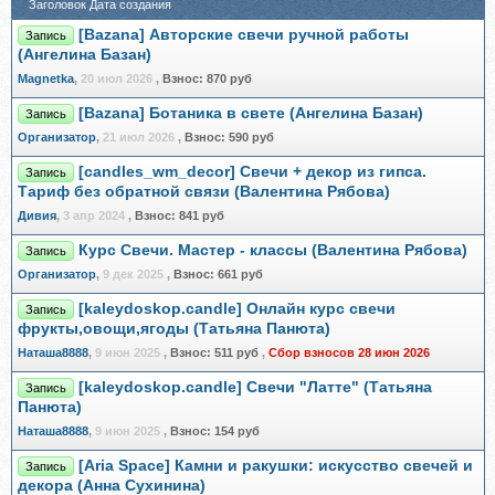
Заголовок
Дата создания
[Bazana] Авторские свечи ручной работы
Запись
(Ангелина Базан)
Magnetka
,
20 июл 2026
,
Взнос:
870 руб
[Bazana] Ботаника в свете (Ангелина Базан)
Запись
Организатор
,
21 июл 2026
,
Взнос:
590 руб
[candles_wm_decor] Свечи + декор из гипса.
Запись
Тариф без обратной связи (Валентина Рябова)
Дивия
,
3 апр 2024
,
Взнос:
841 руб
Курс Свечи. Мастер - классы (Валентина Рябова)
Запись
Организатор
,
9 дек 2025
,
Взнос:
661 руб
[kaleydoskop.candle] Онлайн курс свечи
Запись
фрукты,овощи,ягоды (Татьяна Панюта)
Наташа8888
,
9 июн 2025
,
Взнос:
511 руб
,
Сбор взносов 28 июн 2026
[kaleydoskop.candle] Свечи "Латте" (Татьяна
Запись
Панюта)
Наташа8888
,
9 июн 2025
,
Взнос:
154 руб
[Aria Space] Камни и ракушки: искусство свечей и
Запись
декора (Анна Сухинина)