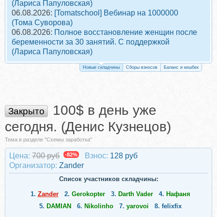
(Лариса Папуловская)
06.08.2026:
[Tomatschool] Вебинар на 1000000
(Тома Суворова)
06.08.2026:
Полное восстановление женщин после
беременности за 30 занятий. С поддержкой
(Лариса Папуловская)
Новые складчины
Сборы взносов
Баланс и кешбек
100$ в день уже
Закрыто
сегодня. (Денис Кузнецов)
Тема в разделе "Схемы заработка"
Цена:
700 руб
-82%
Взнос:
128 руб
Организатор:
Zander
Список участников складчины:
1.
Zander
2.
Gerokopter
3.
Darth Vader
4.
Нафаня
5.
DAMIAN
6.
Nikolinho
7.
yarovoi
8.
felixfix