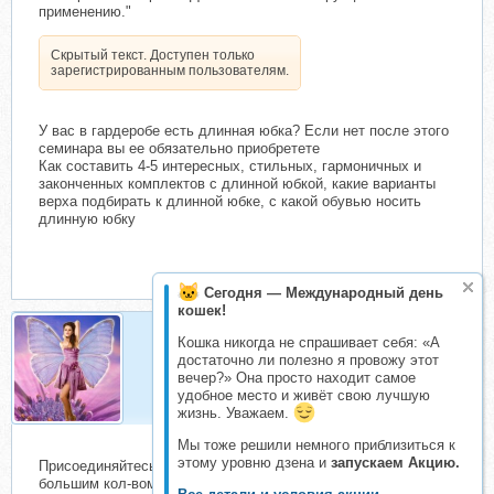
применению."
Скрытый текст. Доступен только
зарегистрированным пользователям.
У вас в гардеробе есть длинная юбка? Если нет после этого
семинара вы ее обязательно приобретете
Как составить 4-5 интересных, стильных, гармоничных и
законченных комплектов с длинной юбкой, какие варианты
верха подбирать к длинной юбке, с какой обувью носить
длинную юбку
Сегодня — Международный день
кошек!
Кошка никогда не спрашивает себя: «А
СолнечныйЗайчик
достаточно ли полезно я провожу этот
вечер?» Она просто находит самое
Активный складчик
удобное место и живёт свою лучшую
жизнь. Уважаем.
Мы тоже решили немного приблизиться к
этому уровню дзена и
запускаем Акцию.
Присоединяйтесь к курсу "Школа имиджмейкеров " с
большим кол-вом бонусов.