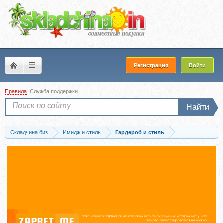
☰
Регистрация
Войти
Правила
Служба поддержки
Найти
Складчина биз
Имидж и стиль
Гардероб и стиль
Скачать 101 рецепт стильного гардероба в офис (Екатерина Малярова)