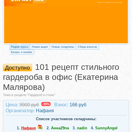
Редкие курсы
Новая акция
Новые складчины
Сборы взносов
Баланс и кешбек
101 рецепт стильного
Доступно
гардероба в офис (Екатерина
Малярова)
Тема в разделе "Гардероб и стиль"
Цена:
9900 руб
-99%
Взнос:
166 руб
Организатор:
Нафаня
Список участников складчины:
1.
Нафаня
2.
Анна29na
3.
nadin
4.
SunnyAngel