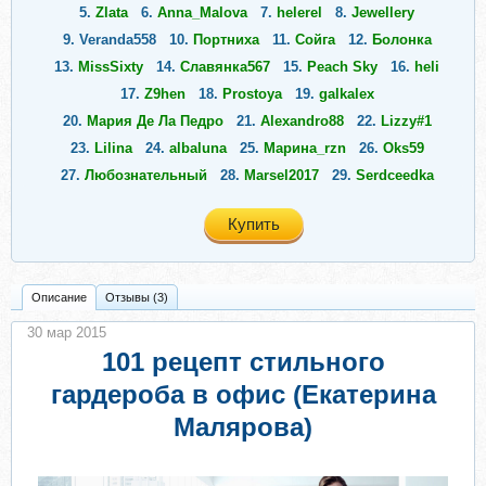
5.
Zlata
6.
Anna_Malova
7.
helerel
8.
Jewellery
9.
Veranda558
10.
Портниха
11.
Сойга
12.
Болонка
13.
MissSixty
14.
Славянка567
15.
Peach Sky
16.
heli
17.
Z9hen
18.
Prostoya
19.
galkalex
20.
Мария Де Ла Педро
21.
Alexandro88
22.
Lizzy#1
23.
Lilina
24.
albaluna
25.
Марина_rzn
26.
Oks59
27.
Любознательный
28.
Marsel2017
29.
Serdceedka
30.
Lindagul
31.
Лаурика
32.
Lady_arctic
33.
CCC
Купить
Описание
Отзывы (3)
30 мар 2015
101 рецепт стильного
гардероба в офис (Екатерина
Малярова)