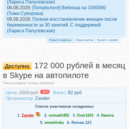
(Лариса Папуловская)
06.08.2026:
[Tomatschool] Вебинар на 1000000
(Тома Суворова)
06.08.2026:
Полное восстановление женщин после
беременности за 30 занятий. С поддержкой
(Лариса Папуловская)
Новые складчины
Сборы взносов
Баланс и кешбек
172 000 рублей в месяц
Доступно
в Skype на автопилоте
Тема в разделе "Схемы заработка"
Цена:
1500 руб
-95%
Взнос:
82 руб
Организатор:
Zander
Список участников складчины:
1.
Zander
2.
nomad1452
3.
Олег1103
4.
Damira
5.
smeshinka
6.
Roman.123