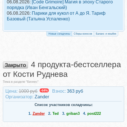
06.08.2026:
[Code Grimoire] Магия в эпоху Старого
порядка (Иван Бенгальский)
06.08.2026:
Парики для кукол от А до Я. Тариф
Базовый (Татьяна Успаленко)
Новые складчины
Сборы взносов
Баланс и кешбек
4 продукта-бестселлера
Закрыто
от Кости Руднева
Тема в разделе "Бизнес"
Цена:
1000 руб
-64%
Взнос:
363 руб
Организатор:
Zander
Список участников складчины:
1.
Zander
2.
Ted
3.
griban3
4.
post222