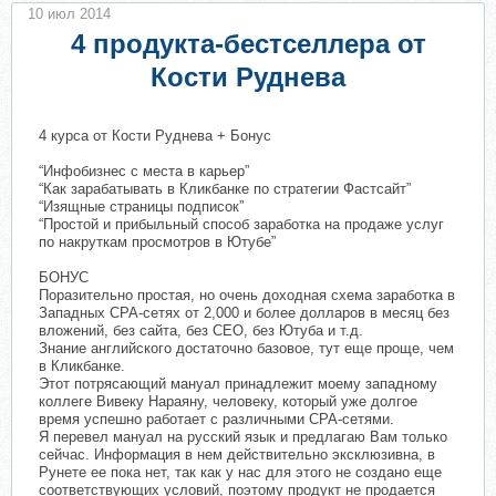
10 июл 2014
4 продукта-бестселлера от
Кости Руднева
4 курса от Кости Руднева + Бонус
“Инфобизнес с места в карьер”
“Как зарабатывать в Кликбанке по стратегии Фастсайт”
“Изящные страницы подписок”
“Простой и прибыльный способ заработка на продаже услуг
по накруткам просмотров в Ютубе”
БОНУС
Поразительно простая, но очень доходная схема заработка в
Западных CPA-сетях от 2,000 и более долларов в месяц без
вложений, без сайта, без СЕО, без Ютуба и т.д.
Знание английского достаточно базовое, тут еще проще, чем
в Кликбанке.
Этот потрясающий мануал принадлежит моему западному
коллеге Вивеку Нараяну, человеку, который уже долгое
время успешно работает с различными CPA-сетями.
Я перевел мануал на русский язык и предлагаю Вам только
сейчас. Информация в нем действительно эксклюзивна, в
Рунете ее пока нет, так как у нас для этого не создано еще
соответствующих условий, поэтому продукт не продается