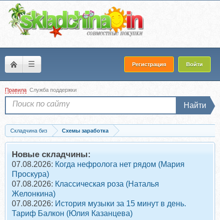
☰
Регистрация
Войти
Правила
Служба поддержки
Найти
Складчина биз
Схемы заработка
Скачать 50-200 евро каждый день на cвой PayPal кошелёк и зарабатывай на...
Новые складчины:
07.08.2026:
Когда нефролога нет рядом (Мария
Проскура)
07.08.2026:
Классическая роза (Наталья
Желонкина)
07.08.2026:
История музыки за 15 минут в день.
Тариф Балкон (Юлия Казанцева)