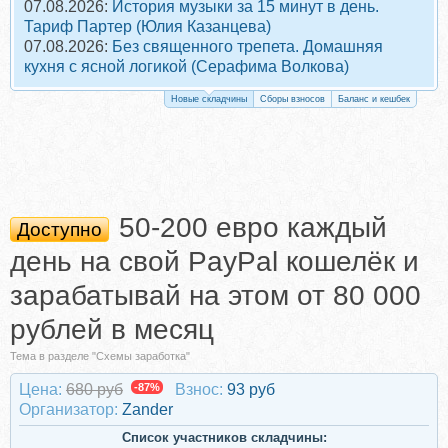
07.08.2026:
История музыки за 15 минут в день.
Тариф Партер (Юлия Казанцева)
07.08.2026:
Без священного трепета. Домашняя
кухня с ясной логикой (Серафима Волкова)
Новые складчины
Сборы взносов
Баланс и кешбек
50-200 евро каждый
Доступно
день на cвой PayPal кошелёк и
зарабатывай на этом от 80 000
рублей в месяц
Тема в разделе "Схемы заработка"
Цена:
680 руб
-87%
Взнос:
93 руб
Организатор:
Zander
Список участников складчины: