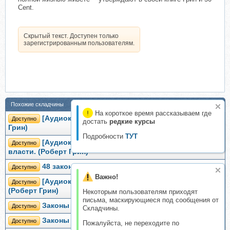
Cent.
Скрытый текст. Доступен только
зарегистрированным пользователям.
Похожие складчины
На короткое время рассказываем где
[Аудиокнига] 48 законов власти. 1-48 (Роберт
Доступно
достать
редкие курсы
Грин)
Подробности
ТУТ
[Аудиокнига] Ключевые идеи книги: 48 законов
Доступно
власти. (Роберт Грин)
48 законов власти и обольщения (Роберт Грин)
Доступно
Важно!
[Аудиокнига] Законы жизни на каждый день
Доступно
(Роберт Грин)
Некоторым пользователям приходят
письма, маскирующиеся под сообщения от
Законы человеческой природы (Роберт Грин)
Доступно
Складчины.
Законы жизни на каждый день (Роберт Грин)
Доступно
Пожалуйста, не переходите по