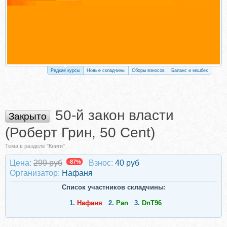
Редкие курсы
Новые складчины
Сборы взносов
Баланс и кешбек
50-й закон власти
Закрыто
(Роберт Грин, 50 Cent)
Тема в разделе "Книги"
Цена:
299 руб
-87%
Взнос:
40 руб
Организатор:
Нафаня
Список участников складчины:
1.
Нафаня
2.
Pan
3.
DnT96