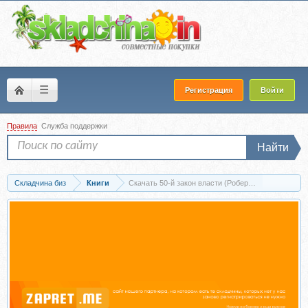
☰
Регистрация
Войти
Правила
Служба поддержки
Найти
Складчина биз
Книги
Скачать 50-й закон власти (Роберт Грин, 50 Cent)