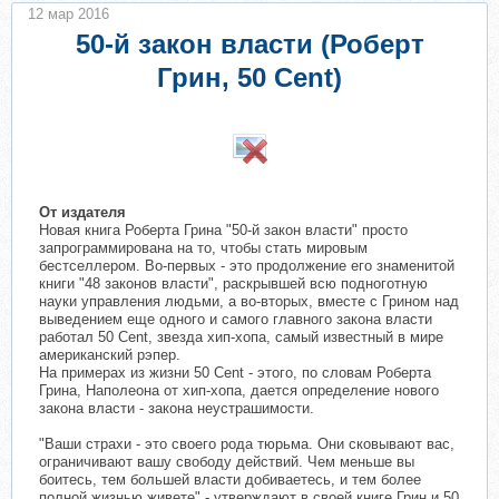
12 мар 2016
50-й закон власти (Роберт
Грин, 50 Cent)
От издателя
Новая книга Роберта Грина "50-й закон власти" просто
запрограммирована на то, чтобы стать мировым
бестселлером. Во-первых - это продолжение его знаменитой
книги "48 законов власти", раскрывшей всю подноготную
науки управления людьми, а во-вторых, вместе с Грином над
выведением еще одного и самого главного закона власти
работал 50 Cent, звезда хип-хопа, самый известный в мире
американский рэпер.
На примерах из жизни 50 Cent - этого, по словам Роберта
Грина, Наполеона от хип-хопа, дается определение нового
закона власти - закона неустрашимости.
"Ваши страхи - это своего рода тюрьма. Они сковывают вас,
ограничивают вашу свободу действий. Чем меньше вы
боитесь, тем большей власти добиваетесь, и тем более
полной жизнью живете" - утверждают в своей книге Грин и 50