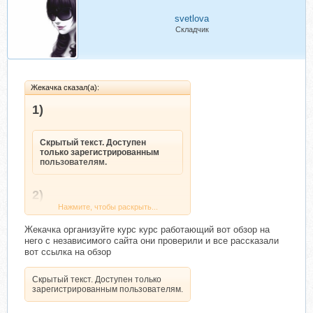
svetlova
Складчик
Жекачка сказал(а):
1)
Скрытый текст. Доступен
только зарегистрированным
пользователям.
2)
Нажмите, чтобы раскрыть...
Скрытый текст. Доступен
Жекачка организуйте курс курс работающий вот обзор на
только зарегистрированным
него с независимого сайта они проверили и все рассказали
Нажмите, чтобы раскрыть...
пользователям.
вот ссылка на обзор
3)
Скрытый текст. Доступен только
зарегистрированным пользователям.
Скрытый текст. Доступен