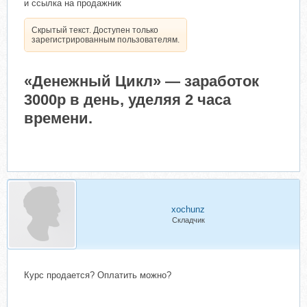
и ссылка на продажник
только зарегистрированным
Нажмите, чтобы раскрыть...
пользователям.
Скрытый текст. Доступен только
зарегистрированным пользователям.
4)
«Денежный Цикл» — заработок
Скрытый текст. Доступен
только зарегистрированным
3000р в день, уделяя 2 часа
Нажмите, чтобы раскрыть...
пользователям.
времени.
5)
Скрытый текст. Доступен
только зарегистрированным
Нажмите, чтобы раскрыть...
пользователям.
xochunz
Складчик
Нажмите, чтобы раскрыть...
Курс продается? Оплатить можно?