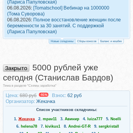
(Лариса Папуловская)
06.08.2026:
[Tomatschool] Вебинар на 1000000
(Тома Суворова)
06.08.2026:
Полное восстановление женщин после
беременности за 30 занятий. С поддержкой
(Лариса Папуловская)
Новые складчины
Сборы взносов
Баланс и кешбек
5000 рублей уже
Закрыто
сегодня (Станислав Бардов)
Тема в разделе "Схемы заработка"
Цена:
680 руб
-91%
Взнос:
62 руб
Организатор:
Жекачка
Список участников складчины:
1.
Жекачка
2.
mpav11
3.
Авинир
4.
luiza777
5.
Noelli
6.
helena78
7.
kivikus1
8.
Andrei-GT-R
9.
sergkristall