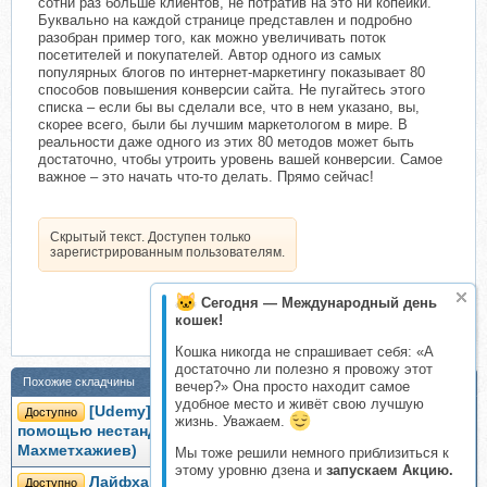
сотни раз больше клиентов, не потратив на это ни копейки.
Буквально на каждой странице представлен и подробно
разобран пример того, как можно увеличивать поток
посетителей и покупателей. Автор одного из самых
популярных блогов по интернет-маркетингу показывает 80
способов повышения конверсии сайта. Не пугайтесь этого
списка – если бы вы сделали все, что в нем указано, вы,
скорее всего, были бы лучшим маркетологом в мире. В
реальности даже одного из этих 80 методов может быть
достаточно, чтобы утроить уровень вашей конверсии. Самое
важное – это начать что-то делать. Прямо сейчас!
Скрытый текст. Доступен только
зарегистрированным пользователям.
Сегодня — Международный день
кошек!
Кошка никогда не спрашивает себя: «А
достаточно ли полезно я провожу этот
Похожие складчины
вечер?» Она просто находит самое
удобное место и живёт свою лучшую
[Udemy] Увеличение конверсии сайта с
Доступно
жизнь. Уважаем.
помощью нестандартной аналитики (Алексей
Махметхажиев)
Мы тоже решили немного приблизиться к
этому уровню дзена и
запускаем Акцию.
Лайфхаки уверенных людей. 50 способов
Доступно