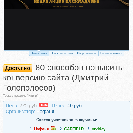
Новая акция
Новые складчины
Сборы взносов
Баланс и кешбек
80 способов повысить
Доступно
конверсию сайта (Дмитрий
Голополосов)
Тема в разделе "Книги"
Цена:
225 руб
-83%
Взнос:
40 руб
Организатор:
Нафаня
Список участников складчины:
1.
Нафаня
2.
GARFIELD
3.
orxidey