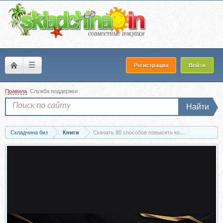
☰
Регистрация
Войти
Правила
Служба поддержки
Найти
Складчина биз
Книги
Скачать 80 способов повысить конверсию сайта (