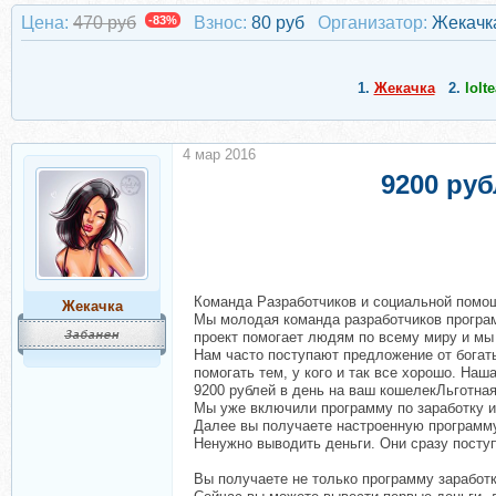
Цена:
470 руб
-83%
Взнос:
80 руб
Организатор:
Жекачк
1.
Жекачка
2.
lolt
4 мар 2016
9200 ру
Команда Разработчиков и социальной помо
Жекачка
Мы молодая команда разработчиков програм
проект помогает людям по всему миру и мы 
Нам часто поступают предложение от богат
помогать тем, у кого и так все хорошо. Н
9200 рублей в день на ваш кошелекЛьготна
Мы уже включили программу по заработку и
Далее вы получаете настроенную программу
Ненужно выводить деньги. Они сразу посту
Вы получаете не только программу заработка