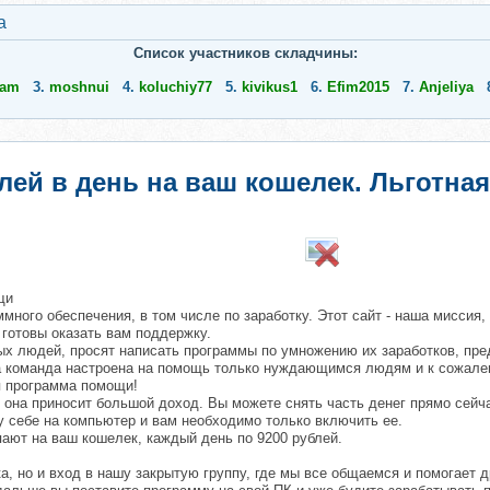
а
Список участников складчины:
eam
3.
moshnui
4.
koluchiy77
5.
kivikus1
6.
Efim2015
7.
Anjeliya
блей в день на ваш кошелек. Льготн
щи
много обеспечения, в том числе по заработку. Этот сайт - наша мисс
готовы оказать вам поддержку.
ых людей, просят написать программы по умножению их заработков, пре
аша команда настроена на помощь только нуждающимся людям и к сожале
я программа помощи!
 она приносит большой доход. Вы можете снять часть денег прямо сейч
 себе на компьютер и вам необходимо только включить ее.
пают на ваш кошелек, каждый день по 9200 рублей.
, но и вход в нашу закрытую группу, где мы все общаемся и помогает д