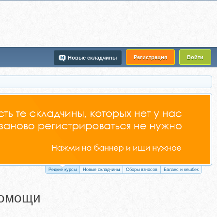
Регистрация
Войти
Новые складчины
Редкие курсы
Новые складчины
Сборы взносов
Баланс и кешбек
помощи