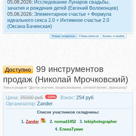
05.08.2026:
Исследование Лунаров свадьбы,
зачатия и рождения детей (Евгений Волоконцев)
05.08.2026:
Элементарное счастье + Формула
идеального секса 2.0 + Интимное счастье 2.0
(Оксана Бачинская)
Новые складчины
Сборы взносов
Баланс и кешбек
99 инструментов
Доступно
продаж (Николай Мрочковский)
Тема в разделе "Другое (коучинг, продюсирование, сетевой бизнес, франшиза)"
Цена:
35000 руб
-100%
Взнос:
254 руб
Организатор:
Zander
Список участников складчины:
1.
Zander
2.
nomad1452
3.
tobiphotographer
4.
ЕленаТужик