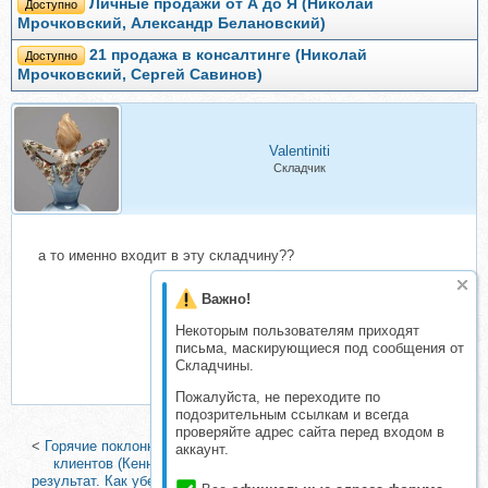
Личные продажи от А до Я (Николай
Доступно
Мрочковский, Александр Белановский)
21 продажа в консалтинге (Николай
Доступно
Мрочковский, Сергей Савинов)
Valentiniti
Складчик
а то именно входит в эту складчину??
Важно!
Некоторым пользователям приходят
письма, маскирующиеся под сообщения от
Складчины.
Пожалуйста, не переходите по
подозрительным ссылкам и всегда
проверяйте адрес сайта перед входом в
<
Горячие поклонники. Революционный подход к обслуживанию
аккаунт.
клиентов (Кеннет Бланшар, Шелдон Боулз)
|
Общение на
результат. Как убеждать, продавать и договариваться (Николай