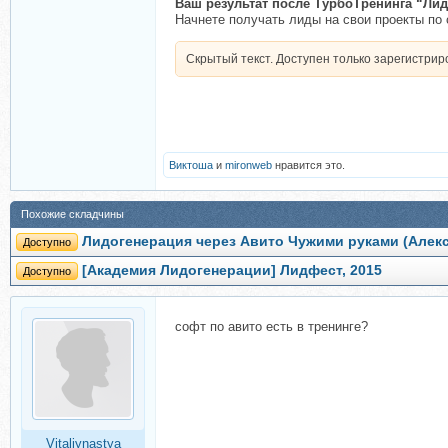
Ваш результат после ТурбоТренинга “Лид
Начнете получать лиды на свои проекты по 
Скрытый текст. Доступен только зарегистри
Виктоша
и
mironweb
нравится это.
Похожие складчины
Лидогенерация через Авито Чужими руками (Алекс
Доступно
[Академия Лидогенерации] Лидфест, 2015
Доступно
софт по авито есть в тренинге?
Vitaliynastya