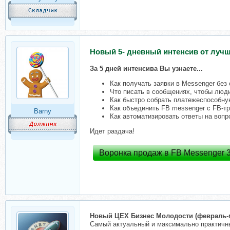
Новый 5- дневный интенсив от лучш
За 5 дней интенсива Вы узнаете...
Как получать заявки в Messenger без 
Что писать в сообщениях, чтобы люд
Как быстро собрать платежеспособну
Как объединить FB messenger c FB-т
Barny
Как автоматизировать ответы на воп
Идет раздача!
Воронка продаж в FB Messenger 3
Новый ЦЕХ Бизнес Молодости
(февраль
-
Cамый актуальный и максимально практичны