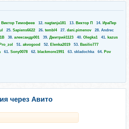
.
Виктор Тимофеев
12.
nagtanja181
13.
Виктор П
14.
ИраПер
ul
25.
Sapiens6622
26.
tembl4
27.
dani.pimenov
28.
Andrec
1B
38.
александр001
39.
Дмитрий1123
40.
Olegka1
41.
kazus
Pro_zol
51.
akvogood
52.
Elenka2019
53.
Basilio777
a
61.
Sony0078
62.
blackmore1991
63.
skladochka
64.
Pov
ия через Авито