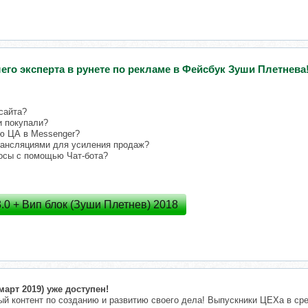
его эксперта в рунете по рекламе в Фейсбук Зуши Плетнева
сайта?
и покупали?
ю ЦА в Messenger?
рансляциями для усиления продаж?
росы с помощью Чат-бота?
.0 + Вип блок (Зуши Плетнев) 2018
март
2019)
уже доступен!
й контент по созданию и развитию своего дела! Выпускники ЦЕХа в сре