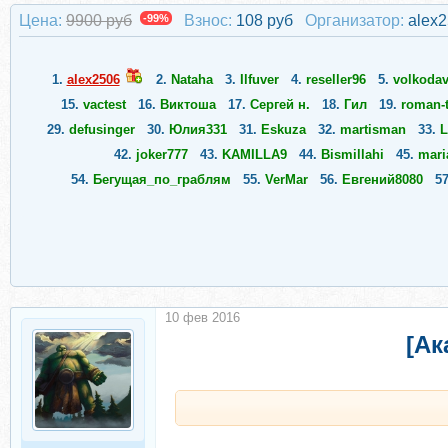
Цена:
9900 руб
-99%
Взнос:
108 руб
Организатор:
alex
1.
alex2506
2.
Nataha
3.
Ilfuver
4.
reseller96
5.
volkoda
15.
vactest
16.
Виктоша
17.
Сергей н.
18.
Гил
19.
roman-
29.
defusinger
30.
Юлия331
31.
Eskuza
32.
martisman
33.
L
42.
joker777
43.
KAMILLA9
44.
Bismillahi
45.
mari
54.
Бегущая_по_граблям
55.
VerMar
56.
Евгений8080
5
10 фев 2016
[Ак