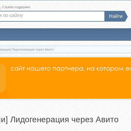
а
Служба поддержки
Найти
ерации] Лидогенерация через Авито
и] Лидогенерация через Авито