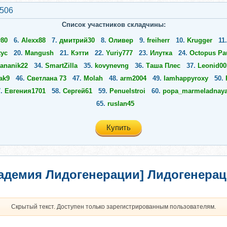
2506
Список участников складчины:
v80
6.
Alexx88
7.
дмитрий30
8.
Оливер
9.
freiherr
10.
Krugger
11
tyc
20.
Mangush
21.
Кэтти
22.
Yuriy777
23.
Илутка
24.
Octopus Pa
ananik22
34.
SmartZilla
35.
kovynevng
36.
Таша Плес
37.
Leonid00
ak9
46.
Светлана 73
47.
Molah
48.
arm2004
49.
Iamhappyroxy
50.
7.
Евгения1701
58.
Сергей61
59.
Penuelstroi
60.
popa_marmeladnay
65.
ruslan45
Купить
адемия Лидогенерации] Лидогенерац
Скрытый текст. Доступен только зарегистрированным пользователям.