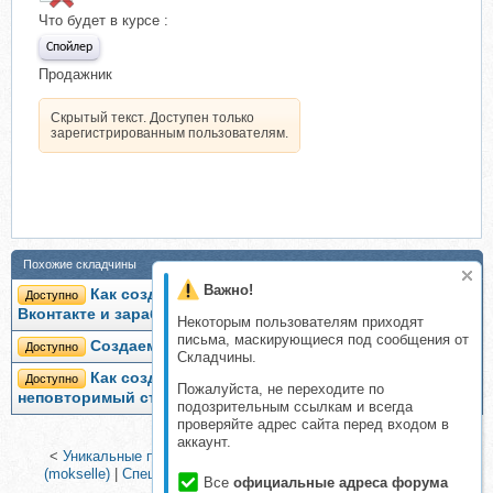
Что будет в курсе :
Спойлер
Продажник
Скрытый текст. Доступен только
зарегистрированным пользователям.
Похожие складчины
Важно!
Как создать свой бизнес в социальной сети
Доступно
Вконтакте и зарабатывать до 5 000 в день (Игорь Зуевич)
Некоторым пользователям приходят
письма, маскирующиеся под сообщения от
Создаем нейронную сеть (Тарик Рашид)
Доступно
Складчины.
Как создать свой индивидуальный,
Доступно
Пожалуйста, не переходите по
неповторимый стиль (Роман Медный)
подозрительным ссылкам и всегда
проверяйте адрес сайта перед входом в
аккаунт.
<
Уникальные продающие материалы для Вашего бизнеса
(mokselle)
|
Спецназ Facebook или Как выкачивать деньги из
Все
официальные адреса форума
Facebook?
>