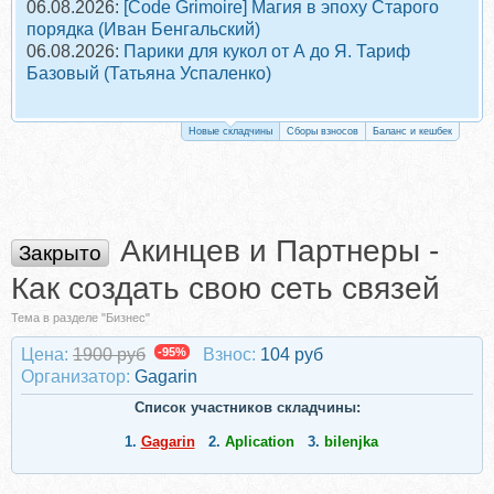
06.08.2026:
[Code Grimoire] Магия в эпоху Старого
порядка (Иван Бенгальский)
06.08.2026:
Парики для кукол от А до Я. Тариф
Базовый (Татьяна Успаленко)
Новые складчины
Сборы взносов
Баланс и кешбек
Акинцев и Партнеры -
Закрыто
Как создать свою сеть связей
Тема в разделе "Бизнес"
Цена:
1900 руб
-95%
Взнос:
104 руб
Организатор:
Gagarin
Список участников складчины:
1.
Gagarin
2.
Aplication
3.
bilenjka