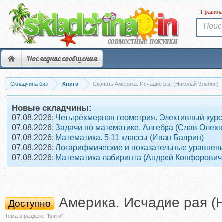
Правил
Последние сообщения
Складчина биз
Книги
Скачать Америка. Исчадие рая (Николай Злобин)
Новые складчины:
07.08.2026:
Четырёхмерная геометрия. Элективный курс
07.08.2026:
Задачи по математике. Алгебра (Слав Олех
07.08.2026:
Математика. 5-11 классы (Иван Баврин)
07.08.2026:
Логарифмические и показательные уравнени
07.08.2026:
Математика лабиринта (Андрей Конфорович
Америка. Исчадие рая (
Доступно
Тема в разделе "Книги"