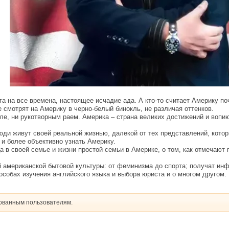
ага на все времена, настоящее исчадие ада. А кто-то считает Америку 
смотрят на Америку в черно-белый бинокль, не различая оттенков.
ле, ни рукотворным раем. Америка – страна великих достижений и вопи
юди живут своей реальной жизнью, далекой от тех представлений, кото
и более объективно узнать Америку.
 в своей семье и жизни простой семьи в Америке, о том, как отмечают п
 американской бытовой культуры: от феминизма до спорта; получат инф
особах изучения английского языка и выбора юриста и о многом другом.
рованным пользователям.