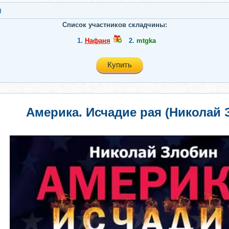
я
Список участников складчины:
1.
Нафаня
2.
mtgka
Купить
Америка. Исчадие рая (Николай 