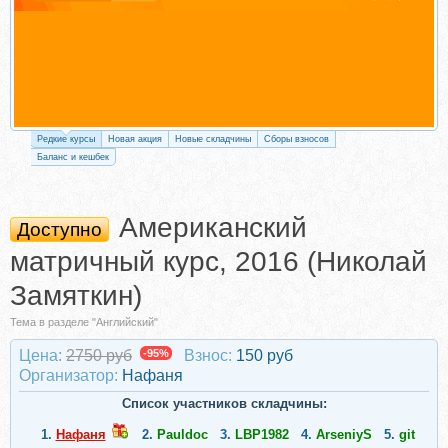
Редкие курсы
Новая акция
Новые складчины
Сборы взносов
Баланс и кешбек
Американский
Доступно
матричный курс, 2016 (Николай
Замяткин)
Тема в разделе "Английский"
Цена:
2750 руб
-95%
Взнос:
150 руб
Организатор:
Нафаня
Список участников складчины:
1.
Нафаня
2.
Pauldoc
3.
LBP1982
4.
ArseniyS
5.
git