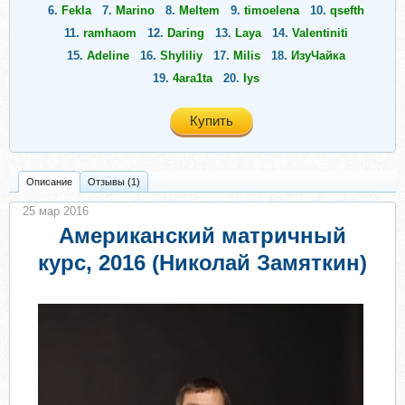
6.
Fekla
7.
Marino
8.
Meltem
9.
timoelena
10.
qsefth
11.
ramhaom
12.
Daring
13.
Laya
14.
Valentiniti
15.
Adeline
16.
Shyliliy
17.
Milis
18.
ИзуЧайка
19.
4ara1ta
20.
Iys
Купить
Описание
Отзывы (1)
25 мар 2016
Американский матричный
курс, 2016 (Николай Замяткин)