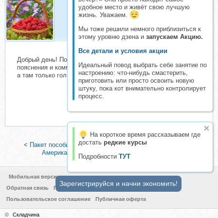
удобное место и живёт свою лучшую
Kira88Kira
жизнь. Уважаем.
Складчик
Мы тоже решили немного приблизиться к
этому уровню дзена и
запускаем Акцию.
Все детали и условия акции
Добрый день! Подскажите, в текстах для распечатки есть
Идеальный повод выбрать себе занятие по
пояснения и комментарии? А то на другой складчине купила,
настроению: что-нибудь смастерить,
а там только голый английский текст и все.
приготовить или просто освоить новую
штуку, пока кот внимательно контролирует
процесс.
На короткое время рассказываем где
достать
редкие курсы
<
Пакет пособий английского языка (Дмитрий Крамаров)
|
Американская матрица (Николай Замяткин)
>
Подробности
ТУТ
Мобильная версия
Зарегистрируйся и начни экономить!
Обратная связь
Политика конфиденциальности
Пользовательское соглашение
Публичная оферта
©
Складчина