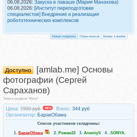
06.08.2026:
Закуска в лаваше (Мария Манахова)
06.08.2026:
[Институт переподготовки
специалистов] Внедрение и реализация
робототехнических комплексов
Новые складчины
Сборы взносов
Баланс и кешбек
[amlab.me] Основы
Доступно
фотографии (Сергей
Сараханов)
Тема в разделе "Фото"
Цена:
7900 руб
-96%
Взнос:
344 руб
Организатор:
БаракОбама
Список участников складчины:
1.
БаракОбама
2.
Роман22
3.
ArseniyS
4.
.SONYA.