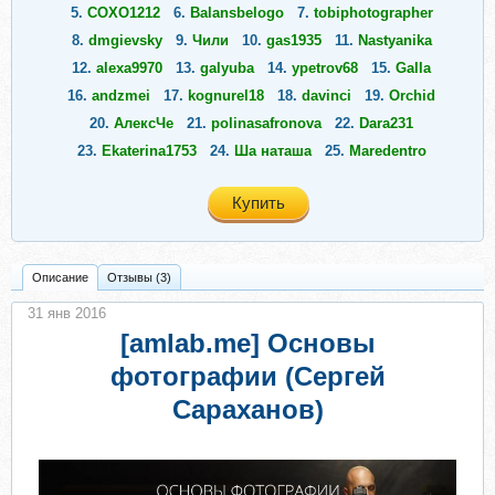
5.
COXO1212
6.
Balansbelogo
7.
tobiphotographer
8.
dmgievsky
9.
Чили
10.
gas1935
11.
Nastyanika
12.
alexa9970
13.
galyuba
14.
ypetrov68
15.
Galla
16.
andzmei
17.
kognurel18
18.
davinci
19.
Orchid
20.
АлексЧе
21.
polinasafronova
22.
Dara231
23.
Ekaterina1753
24.
Ша наташа
25.
Maredentro
Купить
Описание
Отзывы (3)
31 янв 2016
[amlab.me] Основы
фотографии (Сергей
Сараханов)