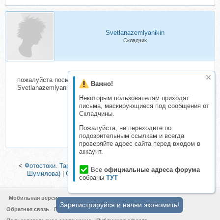
Svetlanazemlyanikin
Складчик
пожалуйста посмотрите вчера в 00 05 отправила деньги ЯД
Важно!
Svetlanazemlyanikin-57371 (370 р)
Некоторым пользователям приходят
письма, маскирующиеся под сообщения от
Складчины.
Пожалуйста, не переходите по
подозрительным ссылкам и всегда
проверяйте адрес сайта перед входом в
аккаунт.
<
Фотостоки. Тариф - Самостоятельный, апрель 2020 (Ольга
Все
официальные адреса форума
Шумилова)
|
Семейная съемка (Анастасия Одинцова)
>
собраны
ТУТ
Мобильная версия
Зарегистрируйся и начни экономить!
Обратная связь
Политика конфиденциальности