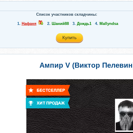
Список участников складчины:
1.
Нафаня
2.
Шаний88
3.
Дождь1
4.
Mallyndsa
Купить
Ампир V (Виктор Пелевин