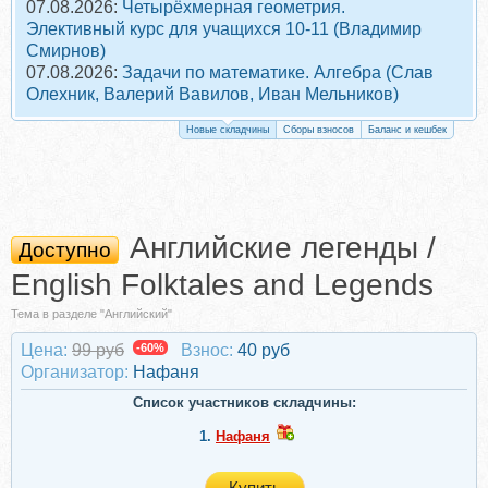
07.08.2026:
Четырёхмерная геометрия.
Элективный курс для учащихся 10-11 (Владимир
Смирнов)
07.08.2026:
Задачи по математике. Алгебра (Слав
Олехник, Валерий Вавилов, Иван Мельников)
Новые складчины
Сборы взносов
Баланс и кешбек
Английские легенды /
Доступно
English Folktales and Legends
Тема в разделе "Английский"
Цена:
99 руб
-60%
Взнос:
40 руб
Организатор:
Нафаня
Список участников складчины:
1.
Нафаня
Купить