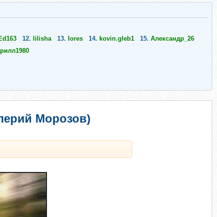
Ed163
12.
lilisha
13.
lores
14.
kovin.gleb1
15.
Александр_26
рилл1980
лерий Морозов)