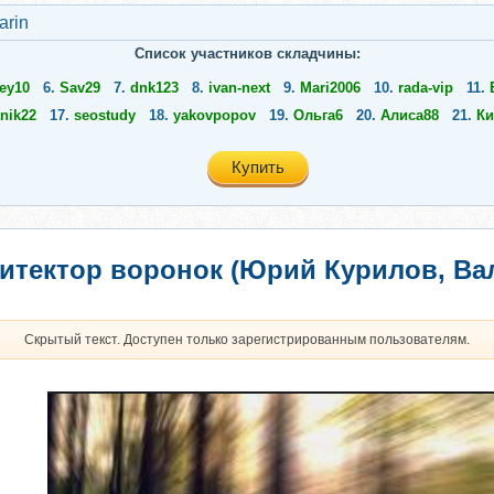
arin
Список участников складчины:
ey10
6.
Sav29
7.
dnk123
8.
ivan-next
9.
Mari2006
10.
rada-vip
11.
nik22
17.
seostudy
18.
yakovpopov
19.
Ольга6
20.
Алиса88
21.
Ки
Купить
итектор воронок (Юрий Курилов, Ва
Скрытый текст. Доступен только зарегистрированным пользователям.