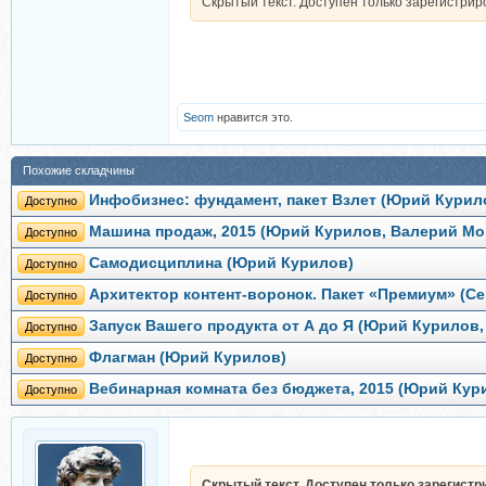
Скрытый текст. Доступен только зарегистри
Seom
нравится это.
Похожие складчины
Инфобизнес: фундамент, пакет Взлет (Юрий Курил
Доступно
Машина продаж, 2015 (Юрий Курилов, Валерий Мо
Доступно
Самодисциплина (Юрий Курилов)
Доступно
Архитектор контент-воронок. Пакет «Премиум» (С
Доступно
Запуск Вашего продукта от А до Я (Юрий Курилов
Доступно
Флагман (Юрий Курилов)
Доступно
Вебинарная комната без бюджета, 2015 (Юрий Кур
Доступно
Скрытый текст. Доступен только зарегист