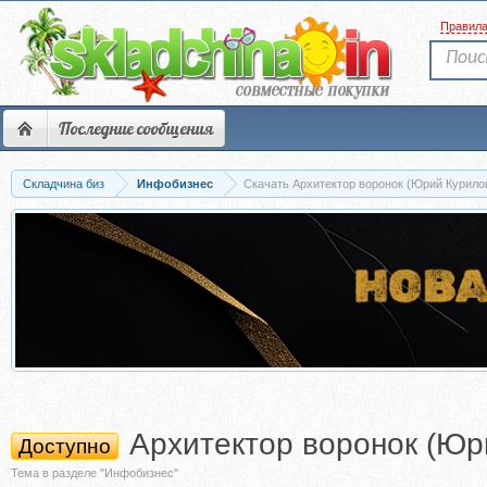
Правил
Последние сообщения
Складчина биз
Инфобизнес
Скачать Архитектор воронок (Юрий Курило
Архитектор воронок (Юр
Доступно
Тема в разделе "Инфобизнес"