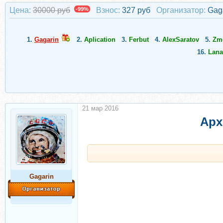
Цена:
30000 руб
-99%
Взнос:
327 руб
Организатор:
Gag
1.
Gagarin
2.
Aplication
3.
Ferbut
4.
AlexSaratov
5.
Zm
16.
Lana
21 мар 2016
Арх
Gagarin