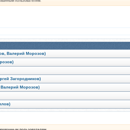
рованным пользователям.
ов, Валерий Морозов)
розов)
ергей Загородников)
, Валерий Морозов)
илов)
рированным пользователям.