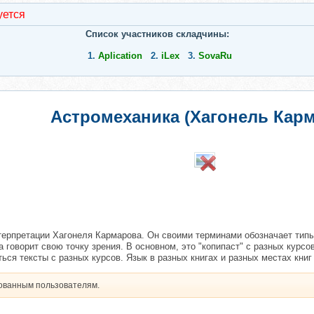
уется
Список участников складчины:
1.
Aplication
2.
iLex
3.
SovaRu
Астромеханика (Хагонель Кар
​
терпретации Хагонеля Кармарова. Он своими терминами обозначает типы 
да говорит свою точку зрения. В основном, это "копипаст" с разных кур
ься тексты с разных курсов. Язык в разных книгах и разных местах книг 
рованным пользователям.