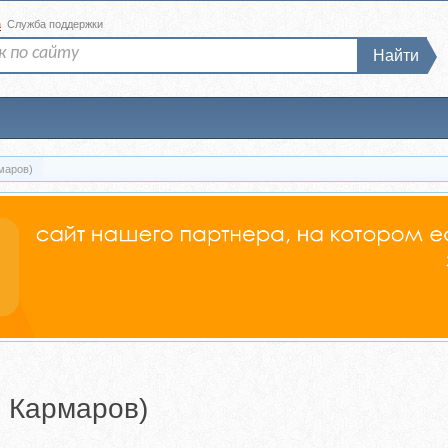
а
Служба поддержки
Найти
маров)
ь Кармаров)