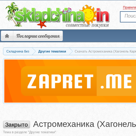
Правил
Последние сообщения
Складчина биз
Другие тематики
Скачать Астромеханика (Хагонель Кар
Астромеханика (Хагонел
Закрыто
Тема в разделе "Другие тематики"