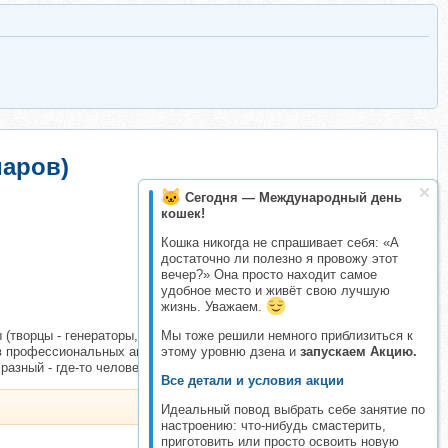
маров)
Сегодня — Международный день
кошек!
Кошка никогда не спрашивает себя: «А
достаточно ли полезно я провожу этот
вечер?» Она просто находит самое
удобное место и живёт свою лучшую
жизнь. Уважаем.
(творцы - генераторы, инициаторы - манифесторы, советчики -
Мы тоже решили немного приблизиться к
сов профессиональных аналитиков: Бины и Паринамы, Алока и
этому уровню дзена и
запускаем Акцию.
разный - где-то человеческий, где-то "гугл.переводчик"
Все детали и условия акции
Идеальный повод выбрать себе занятие по
настроению: что-нибудь смастерить,
приготовить или просто освоить новую