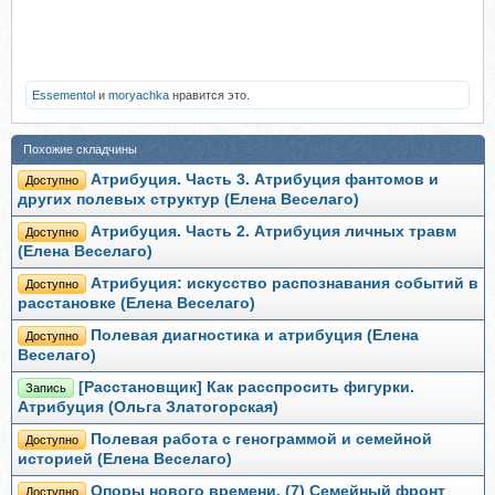
Essementol
и
moryachka
нравится это.
Похожие складчины
Атрибуция. Часть 3. Атрибуция фантомов и
Доступно
других полевых структур (Елена Веселаго)
Атрибуция. Часть 2. Атрибуция личных травм
Доступно
(Елена Веселаго)
Атрибуция: искусство распознавания событий в
Доступно
расстановке (Елена Веселаго)
Полевая диагностика и атрибуция (Елена
Доступно
Веселаго)
[Расстановщик] Как расспросить фигурки.
Запись
Атрибуция (Ольга Златогорская)
Полевая работа с генограммой и семейной
Доступно
историей (Елена Веселаго)
Опоры нового времени. (7) Семейный фронт
Доступно