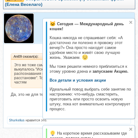
(Елена Веселаго)
Сегодня — Международный день
Меркурий
кошек!
Организатор складчин
Кошка никогда не спрашивает себя: «А
достаточно ли полезно я провожу этот
вечер?» Она просто находит самое
удобное место и живёт свою лучшую
Ani09 сказал(а):
жизнь. Уважаем.
Это же тоже самое, что уже
Мы тоже решили немного приблизиться к
выкупалось "Искусство
этому уровню дзена и
запускаем Акцию.
распознавания собвтий в
расстановке". Только разбито по
Все детали и условия акции
частям
Идеальный повод выбрать себе занятие по
настроению: что-нибудь смастерить,
Да, это не для тех, кто участвовал в полном курсе.
приготовить или просто освоить новую
штуку, пока кот внимательно контролирует
процесс.
Shurkelius
нравится это.
На короткое время рассказываем где