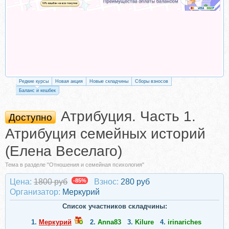
Редкие курсы
Новая акция
Новые складчины
Сборы взносов
Баланс и кешбек
Атрибуция. Часть 1.
Доступно
Атрибуция семейных историй
(Елена Веселаго)
Тема в разделе "Отношения и семейная психология"
Цена:
1800 руб
-85%
Взнос:
280 руб
Организатор:
Меркурий
Список участников складчины:
1.
Меркурий
2.
Anna83
3.
Kilure
4.
irinariches