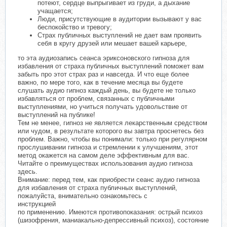
потеют, сердце выпрыгивает из груди, а дыхание
учащается;
Люди, присутствующие в аудитории вызывают у вас
беспокойство и тревогу;
Страх публичных выступлений не дает вам проявить
себя в кругу друзей или мешает вашей карьере,
то эта аудиозапись сеанса эриксоновского гипноза для
избавления от страха публичных выступлений поможет вам
забыть про этот страх раз и навсегда. И что еще более
важно, по мере того, как в течение месяца вы будете
слушать аудио гипноз каждый день, вы будете не только
избавляться от проблем, связанных с публичными
выступлениями, но учиться получать удовольствие от
выступлений на публике!
Тем не менее, гипноз не является лекарственным средством
или чудом, в результате которого вы завтра проснетесь без
проблем. Важно, чтобы вы понимали: только при регулярном
прослушивании гипноза и стремлении к улучшениям, этот
метод окажется на самом деле эффективным для вас.
Читайте о преимуществах использования аудио гипноза
здесь.
Внимание: перед тем, как приобрести сеанс аудио гипноза
для избавления от страха публичных выступлений,
пожалуйста, внимательно ознакомьтесь с
инструкцией
по применению. Имеются противопоказания: острый психоз
(шизофрения, маниакально-депрессивный психоз), состояние