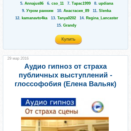
5.
Аnnajus86
6.
cso_11
7.
Тарас1999
8.
updiana
9.
Утром ранним
10.
Анастасия_89
11.
Slenka
12.
kamanavto4ka
13.
Tanya0202
14.
Regina_Lancaster
15.
Grandy
Купить
29 мар 2016
Аудио гипноз от страха
публичных выступлений -
глоссофобия (Елена Вальяк)