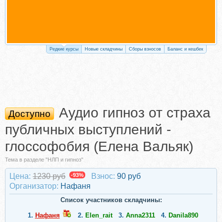
Редкие курсы
Новые складчины
Сборы взносов
Баланс и кешбек
Аудио гипноз от страха
Доступно
публичных выступлений -
глоссофобия (Елена Вальяк)
Тема в разделе "НЛП и гипноз"
Цена:
1230 руб
-93%
Взнос:
90 руб
Организатор:
Нафаня
Список участников складчины:
1.
Нафаня
2.
Elen_rait
3.
Anna2311
4.
Danila890