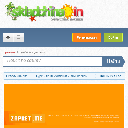
☰
Регистрация
Войти
Правила
Служба поддержки
Найти
Складчина биз
Курсы по психологии и личностному развитию
НЛП и гипноз
Скачать Аудио гипноз от страха публичных выступлений - глоссофобия (Елена...