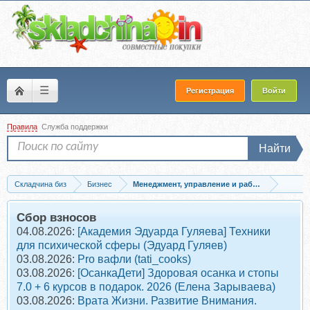
☰
Регистрация
Войти
Правила
Служба поддержки
Найти
Складчина биз
Бизнес
Менеджмент, управление и работа с персонал
Скачать [Аудиокнига] Искусство подбора персонала. Как оценить человека за...
Сбор взносов
04.08.2026:
[Академия Эдуарда Гуляева] Техники
для психической сферы (Эдуард Гуляев)
03.08.2026:
Pro вафли (tati_cooks)
03.08.2026:
[ОсанкаДети] Здоровая осанка и стопы
7.0 + 6 курсов в подарок. 2026 (Елена Зарываева)
03.08.2026:
Врата Жизни. Развитие Внимания.