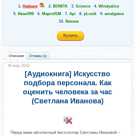
1.
Нафаня
2.
BONITA
3.
Science
4.
Windyalice
5.
Иван999
6.
Марго91М
7.
Api
8.
pLusik
9.
amalgama
10.
Nasasa
Купить
Описание
Отзывы (1)
16 мар 2016
[Аудиокнига] Искусство
подбора персонала. Как
оценить человека за час
(Светлана Иванова)
Перед вами абсолютный бестселлер Светланы Ивановой –