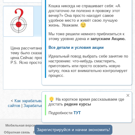
Кошка никогда не спрашивает себя: «А
достаточно ли полезно я провожу этот
вечер?» Она просто находит самое
Zander
удобное место и живёт свою лучшую
Организатор складчин
жизнь. Уважаем.
Мы тоже решили немного приблизиться к
этому уровню дзена и
запускаем Акцию.
Все детали и условия акции
Цена рассчитана на 10 участников.Вчера, когда я создавал
тему было сказано что сегодня уже будет именно такая
Идеальный повод выбрать себе занятие по
цена.Сейчас проверю.
настроению: что-нибудь смастерить,
P.S. Ясно просто маркетинг.Цену поменял.
приготовить или просто освоить новую
штуку, пока кот внимательно контролирует
процесс.
На короткое время рассказываем где
<
Как зарабатывать свыше 10 000 рублей в день на серфинге
достать
редкие курсы
сайтов
|
Зарабатывай на лидогенерации от 6500 до 19500 рублей
за одного клиента
>
Подробности
ТУТ
Мобильная версия
Зарегистрируйся и начни экономить!
Обратная связь
Политика конфиденциальности