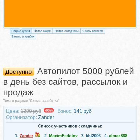
Редкие курсы
Новая акция
Новые складчины
Сборы взносов
Баланс и кешбек
Автопилот 5000 рублей
Доступно
в день без сайтов, рассылок и
продаж
Тема в разделе "Схемы заработка"
Цена:
1290 руб
-90%
Взнос:
141 руб
Организатор:
Zander
Список участников складчины:
1.
Zander
2.
MaximFedotov
3.
khl2006
4.
almaz888