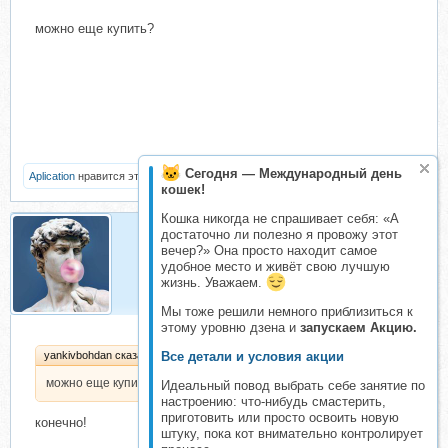
можно еще купить?
Сегодня — Международный день
Aplication
нравится это.
кошек!
Кошка никогда не спрашивает себя: «А
достаточно ли полезно я провожу этот
вечер?» Она просто находит самое
Aplication
удобное место и живёт свою лучшую
Партнёр
жизнь. Уважаем.
Мы тоже решили немного приблизиться к
этому уровню дзена и
запускаем Акцию.
Все детали и условия акции
yankivbohdan сказал(а):
можно еще купить?
Идеальный повод выбрать себе занятие по
настроению: что-нибудь смастерить,
приготовить или просто освоить новую
конечно!
штуку, пока кот внимательно контролирует