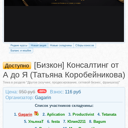
Редкие курсы
Новая акция
Новые складчины
Сборы взносов
Баланс и кешбек
[Бизкон] Консалтинг от
Доступно
А до Я (Татьяна Коробейникова)
Тема в разделе "Другое (коучинг, продюсирование, сетевой бизнес, франшиза)"
Цена:
950 руб
-88%
Взнос:
116 руб
Организатор:
Gagarin
Список участников складчины:
1.
Gagarin
2.
Aplication
3.
Productivist
4.
Tetanata
5.
УльянаT
6.
festa
7.
Юлия2211
8.
Bagum