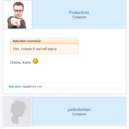
Productivist
Складчик
Aplication сказал(а):
Нет, только 6 частей курса
Очень жаль
Aplication
нравится это.
yankivbohdan
Складчик