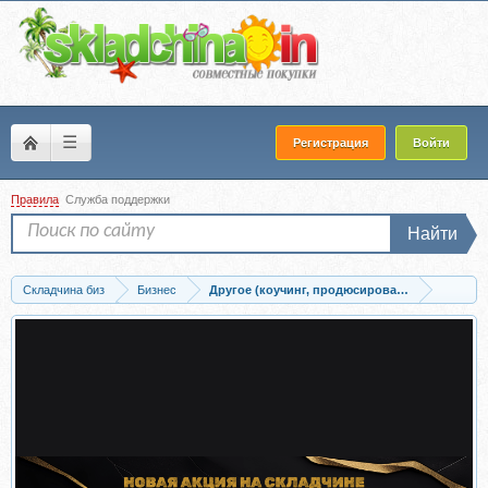
☰
Регистрация
Войти
Правила
Служба поддержки
Найти
Складчина биз
Бизнес
Другое (коучинг, продюсирование, сетевой б
Скачать [Бизкон] Консалтинг от А до Я (Татьяна Коробейникова)