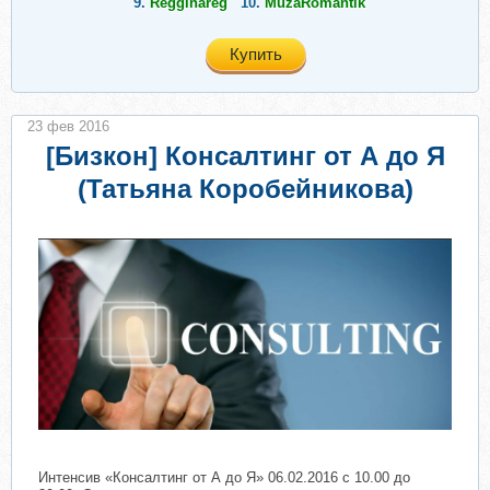
9.
Regginareg
10.
MuzaRomantik
Купить
23 фев 2016
[Бизкон] Консалтинг от А до Я
(Татьяна Коробейникова)
Интенсив «Консалтинг от А до Я» 06.02.2016 с 10.00 до