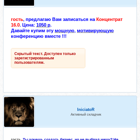
гость
, предлагаю Вам записаться на
Концентрат
16.0
. Цена:
1050 р
.
Давайте купим эту
мощную
,
мотивирующую
конференцию вместе !!!
Скрытый текст. Доступен только
зарегистрированным
пользователям.
IniciatoR
Активный складчик
гость,
Ты хочешь создать бизнес, но не выбрал нишу? Не