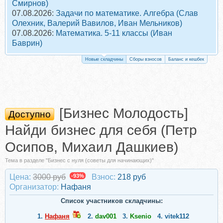
Смирнов)
07.08.2026:
Задачи по математике. Алгебра (Слав
Олехник, Валерий Вавилов, Иван Мельников)
07.08.2026:
Математика. 5-11 классы (Иван
Баврин)
Новые складчины
Сборы взносов
Баланс и кешбек
[Бизнес Молодость]
Доступно
Найди бизнес для себя (Петр
Осипов, Михаил Дашкиев)
Тема в разделе "Бизнес с нуля (советы для начинающих)"
Цена:
3000 руб
-93%
Взнос:
218 руб
Организатор:
Нафаня
Список участников складчины:
1.
Нафаня
2.
dav001
3.
Ksenio
4.
vitek112