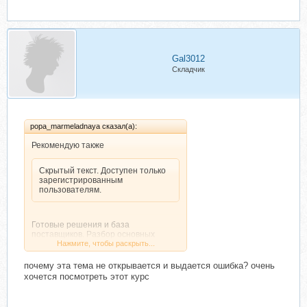
Gal3012
Складчик
popa_marmeladnaya сказал(а):
Рекомендую также
Скрытый текст. Доступен только
зарегистрированным
пользователям.
Готовые решения и база
поставщиков. Разбор основных
ошибок новичков. Инструкция, как
Нажмите, чтобы раскрыть...
открыть бизнес с минимальными
вложениями.Не нужно ждать.После
почему эта тема не открывается и выдается ошибка? очень
Нажмите, чтобы раскрыть...
оплаты сразу откроется доступ к
хочется посмотреть этот курс
материалам.