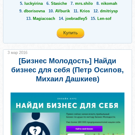
5.
luckyirina
6.
Stasiche
7.
mrs.shilo
8.
nikomah
9.
dborisovna
10.
AVburik
11.
Krios
12.
dmitriysp
13.
Magiacoach
14.
joebradley5
15.
Len-sof
Купить
3 мар 2016
[Бизнес Молодость] Найди
бизнес для себя (Петр Осипов,
Михаил Дашкиев)