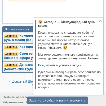
Сегодня — Международный день
кошек!
Похожие складчины
Кошка никогда не спрашивает себя: «А
Комплексный интернет бизнес: с 0 до 300 тыс.
Доступно
достаточно ли полезно я провожу этот
руб. в месяц (Константин Руднев)
вечер?» Она просто находит самое
удобное место и живёт свою лучшую
Как сделать сайт, 2016 (Константин Шереметьев)
Доступно
жизнь. Уважаем.
Своя сеть онлайн-консультантов: новый IT-
Доступно
Мы тоже решили немного приблизиться к
бизнес в сфере услуг (Константин Руднев)
этому уровню дзена и
запускаем Акцию.
Денежная пушка. Тариф - Без поддержки
Доступно
Все детали и условия акции
(Константин Руднев)
Идеальный повод выбрать себе занятие по
настроению: что-нибудь смастерить,
приготовить или просто освоить новую
<
Денежный Шторм
|
Инфобизнес через Вконтакте (Валерий
штуку, пока кот внимательно контролирует
Морозов, Виталий Антонов)
>
процесс.
Мобильная версия
Зарегистрируйся и начни экономить!
Обратная связь
Политика конфиденциальности