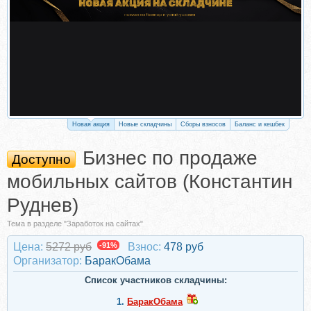
Новая акция
Новые складчины
Сборы взносов
Баланс и кешбек
Бизнес по продаже
Доступно
мобильных сайтов (Константин
Руднев)
Тема в разделе "Заработок на сайтах"
Цена:
5272 руб
-91%
Взнос:
478 руб
Организатор:
БаракОбама
Список участников складчины:
1.
БаракОбама