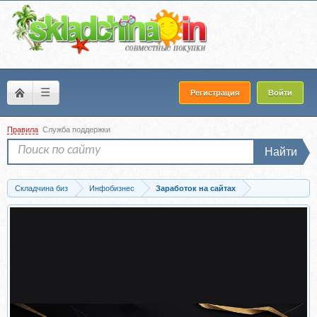
☰
Регистрация
Войти
Правила
Служба поддержки
Найти
Складчина биз
Инфобизнес
Заработок на сайтах
Скачать Бизнес по продаже мобильных сайтов (Константин Руднев)