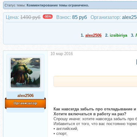
Статус темы:
Комментирование темы ограничено.
Цена:
1490 руб
-95%
Взнос:
85 руб
Организатор:
alex2
1.
alex2506
2.
izsibiriya
3.
10 мар 2016
alex2506
Как навсегда забыть про откладывание и
Хотите включаться в работу на раз?
Спрошу иначе: хотите навсегда забыть про 
Избавиться от того, что вас постоянно тор
• английский,
• спорт,