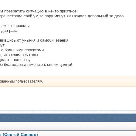
м превратить ситуацию в нечто приятное:
еренастроил свой ум за пару минут >>>взялся довольный за дело
 важные проекты
 два раза
авившись от уныния и самобичевания
нут
й с большими проектами
о, что копилось годы
делать все сразу
бе благодаря движению к своим целям!
рованным пользователям.
е (Сергей Саянов)