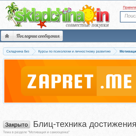
Правил
Последние сообщения
Складчина биз
Курсы по психологии и личностному развитию
Мотиваци
Блиц-техника достижения
Закрыто
Тема в разделе "Мотивация и самооценка"