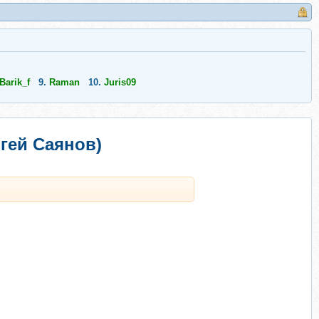
Barik_f
9.
Raman
10.
Juris09
гей Саянов)