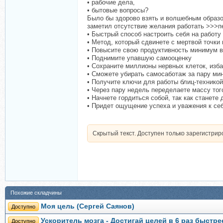
• рабочие дела,
• бытовые вопросы?
Было бы здорово взять и волшебным образо
заметил отсутствие желания работать >>>п
• Быстрый способ настроить себя на работу
• Метод, который сдвинете с мертвой точки
• Повысите свою продуктивность минимум в
• Поднимите упавшую самооценку
• Сохраните миллионы нервных клеток, изб
• Сможете убирать самосаботаж за пару ми
• Получите ключи для работы блиц-технико
• Через пару недель переделаете массу тог
• Начнете гордиться собой, так как станете 
• Придет ощущение успеха и уважения к се
Скрытый текст. Доступен только зарегистри
Похожие складчины
Моя цель (Сергей Саянов)
Доступно
Ускоритель мозга - Достигай целей в 6 раз быстре
Доступно