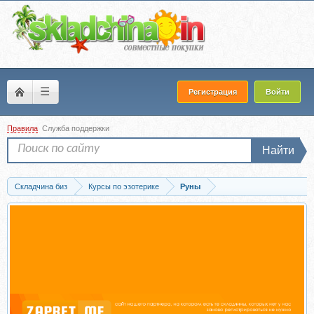
☰
Регистрация
Войти
Правила
Служба поддержки
Найти
Складчина биз
Курсы по эзотерике
Руны
Скачать Большая магическая книга рун и древних символов (Ольга Крючкова,...