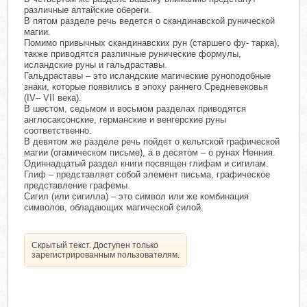
различные алтайские обереги.
В пятом разделе речь ведется о скандинавской рунической
магии.
Помимо привычных скандинавских рун (старшего фу- тарка),
также приводятся различные рунические формулы,
исландские руны и гальдраставы.
Гальдраставы – это исландские магические руноподобные
знаки, которые появились в эпоху раннего Средневековья
(IV– VII века).
В шестом, седьмом и восьмом разделах приводятся
англосаксонские, германские и венгерские руны
соответственно.
В девятом же разделе речь пойдет о кельтской графической
магии (огамическом письме), а в десятом – о рунах Ненния.
Одиннадцатый раздел книги посвящен глифам и сигилам.
Глиф – представляет собой элемент письма, графическое
представление графемы.
Сигил (или сигилла) – это символ или же комбинация
символов, обладающих магической силой.
Скрытый текст. Доступен только
зарегистрированным пользователям.