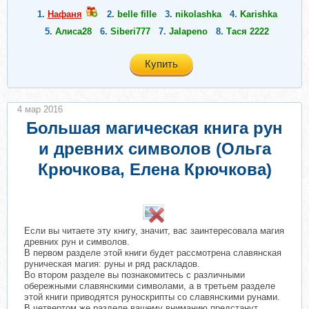
1.
Нафаня
2.
belle fille
3.
nikolashka
4.
Karishka
5.
Алиса28
6.
Siberi777
7.
Jalapeno
8.
Тася 2222
Купить
4 мар 2016
Большая магическая книга рун
и древних символов (Ольга
Крючкова, Елена Крючкова)
​
Если вы читаете эту книгу, значит, вас заинтересовала магия
древних рун и символов.
В первом разделе этой книги будет рассмотрена славянская
руническая магия: руны и ряд раскладов.
Во втором разделе вы познакомитесь с различными
обережными славянскими символами, а в третьем разделе
этой книги приводятся руноскрипты со славянскими рунами.
В четвертом же разделе вашему вниманию предстанут