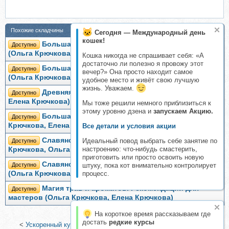
Похожие складчины
Сегодня — Международный день
кошек!
Большая книга славянских защитных заговоров
Доступно
(Ольга Крючкова)
Кошка никогда не спрашивает себя: «А
достаточно ли полезно я провожу этот
Большая книга магических узлов и талисманов
Доступно
вечер?» Она просто находит самое
(Ольга Крючкова, Елена Крючкова)
удобное место и живёт свою лучшую
жизнь. Уважаем.
Древняя природная магия (Ольга Крючкова,
Доступно
Елена Крючкова)
Мы тоже решили немного приблизиться к
этому уровню дзена и
запускаем Акцию.
Большая книга славянской магии (Ольга
Доступно
Крючкова, Елена Крючкова)
Все детали и условия акции
Славянские магические узлы и заговоры (Елена
Идеальный повод выбрать себе занятие по
Доступно
настроению: что-нибудь смастерить,
Крючкова, Ольга Крючкова)
приготовить или просто освоить новую
Славянская обережная и исцеляющая магия
Доступно
штуку, пока кот внимательно контролирует
(Ольга Крючкова, Елена Крючкова)
процесс.
Магия трав и ароматов. Рекомендации для
Доступно
мастеров (Ольга Крючкова, Елена Крючкова)
На короткое время рассказываем где
достать
редкие курсы
<
Ускоренный курс по Рунической магии. 2015
|
Как быстро и