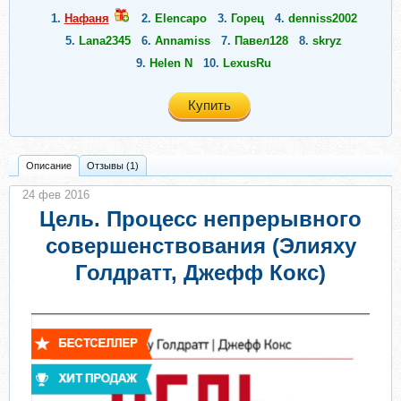
1.
Нафаня
2.
Elencapo
3.
Горец
4.
denniss2002
5.
Lana2345
6.
Annamiss
7.
Павел128
8.
skryz
9.
Helen N
10.
LexusRu
Купить
Описание
Отзывы (1)
24 фев 2016
Цель. Процесс непрерывного
совершенствования (Элияху
Голдратт, Джефф Кокс)