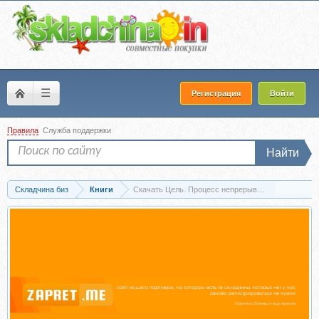
☰
Регистрация
Войти
Правила
Служба поддержки
Найти
Складчина биз
Книги
Скачать Цель. Процесс непрерывного совершенств