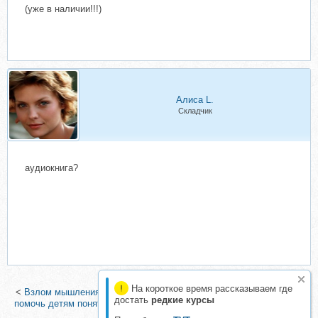
(уже в наличии!!!)
Алиса L.
Складчик
аудиокнига?
На короткое время рассказываем где
<
Взлом мышления (Сергей Комаров)
|
Мой тайный шимпанзе. Как
достать
редкие курсы
помочь детям понять и управлять своими эмоциями и поведением
(Стив Питерс)
>