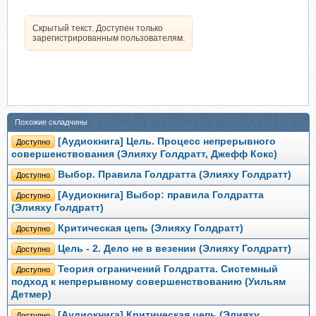
Скрытый текст. Доступен только
зарегистрированным пользователям.
Похожие складчины
[Аудиокнига] Цель. Процесс непрерывного
Доступно
совершенствования (Элияху Голдратт, Джефф Кокс)
Выбор. Правила Голдратта (Элияху Голдратт)
Доступно
[Аудиокнига] Выбор: правила Голдратта
Доступно
(Элияху Голдратт)
Критическая цепь (Элияху Голдратт)
Доступно
Цель - 2. Дело не в везении (Элияху Голдратт)
Доступно
Теория ограничений Голдратта. Системный
Доступно
подход к непрерывному совершенствованию (Уильям
Детмер)
[Аудиокнига] Критическая цепь (Элияху
Доступно