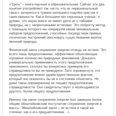
«“Цель” – книга научная и образовательная. Сейчас эти два
понятия употребляют так часто, что их первоначальный
смысл затерялся в тумане излишнего подобострастия и
таинственности. Как и большинство серьезных ученых, я
думаю, что наука вовсе не имеет дела ни с тайнами
природы, ни с непреложными истинами. Это попросту метод,
с помощью которого мы оперируем неким минимальным
набором предположений, способных посредством прямых
логических построений обосновать существование многих
явлений природы.
Физический закон сохранения энергии отнюдь не истина. Это
всего лишь предположение, эффективно объясняющее
огромное количество природных феноменов. Доказать
универсальную применимость этого предположения
невозможно, сколько бы конкретных примеров его
справедливости вы ни приводили. Зато опровергнуть это
предположение можно одним-единственным фактом,
который оно оказалось бы не в состоянии объяснить. Но
даже такое опровержение не лишает предположение
справедливости. Оно свидетельствует о необходимости
другого, более общего предположения.
Именно так закон сохранения энергии был замещен более
общим эйнштейновским постулатом сохранения энергии и
массы. Эйнштейновский закон – не истина в такой же
степени, как и его предшественник…»