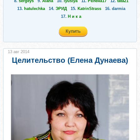
8.
sergeys
9.
Aiana
10.
lyusiya
11.
Релена17
12.
tata21
13.
hatulechka
14.
ЭРИД
15.
KatrinStrass
16.
darmia
17.
Н и к а
Купить
13 авг 2014
Целительство (Елена Дунаева)