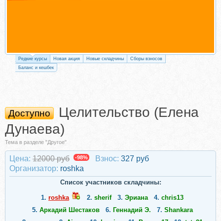
Редкие курсы
Новая акция
Новые складчины
Сборы взносов
Баланс и кешбек
Целительство (Елена
Доступно
Дунаева)
Тема в разделе "Другое"
Цена:
12000 руб
-98%
Взнос:
327 руб
Организатор:
roshka
Список участников складчины:
1.
roshka
2.
sherif
3.
Эриана
4.
chris13
5.
Аркадий Шестаков
6.
Геннадий Э.
7.
Shankara