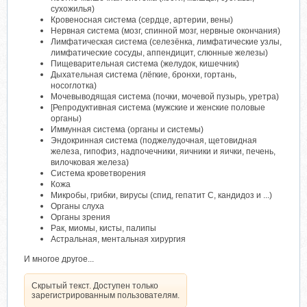
сухожилья)
Кровеносная система (сердце, артерии, вены)
Нервная система (мозг, спинной мозг, нервные окончания)
Лимфатическая система (селезёнка, лимфатические узлы,
лимфатические сосуды, аппендицит, слюнные железы)
Пищеварительная система (желудок, кишечник)
Дыхательная система (лёгкие, бронхи, гортань,
носоглотка)
Мочевыводящая система (почки, мочевой пузырь, уретра)
[Репродуктивная система (мужские и женские половые
органы)
Иммунная система (органы и системы)
Эндокринная система (поджелудочная, щетовидная
железа, гипофиз, надпочечники, яичники и яички, печень,
вилочковая железа)
Система кроветворения
Кожа
Микробы, грибки, вирусы (спид, гепатит С, кандидоз и ...)
Органы слуха
Органы зрения
Рак, миомы, кисты, палипы
Астральная, ментальная хирургия
И многое другое...
Скрытый текст. Доступен только
зарегистрированным пользователям.