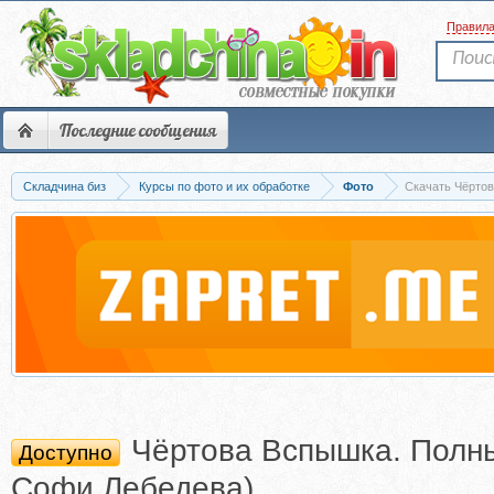
Правил
Последние сообщения
Складчина биз
Курсы по фото и их обработке
Фото
Скачать Чёртов
Чёртова Вспышка. Полны
Доступно
Софи Лебедева)