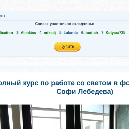
rin
Список участников складчины:
lication
3.
Alenkiss
4.
mikedj
5.
Lalanda
6.
bodich
7.
Kotyara735
Купить
лный курс по работе со светом в ф
Софи Лебедева)