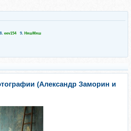
8.
eev154
9.
НяшМяш
отографии (Александр Заморин и