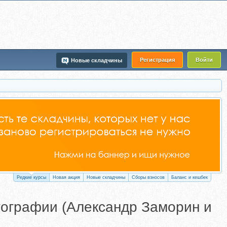
Регистрация
Войти
Новые складчины
Редкие курсы
Новая акция
Новые складчины
Сборы взносов
Баланс и кешбек
тографии (Александр Заморин и