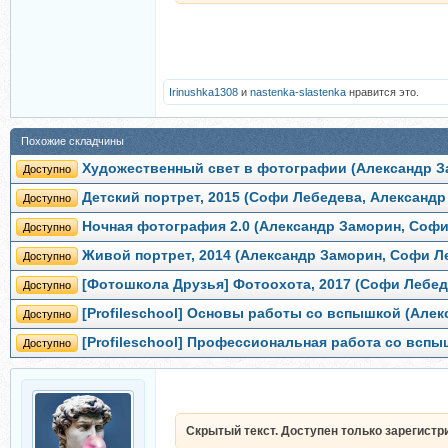
Irinushka1308
и
nastenka-slastenka
нравится это.
Похожие складчины
Художественный свет в фотографии (Александр 
Доступно
Детский портрет, 2015 (Софи Лебедева, Александр
Доступно
Ночная фотография 2.0 (Александр Заморин, Софи
Доступно
Живой портрет, 2014 (Александр Заморин, Софи Л
Доступно
[Фотошкола Друзья] Фотоохота, 2017 (Софи Лебед
Доступно
[Profileschool] Основы работы со вспышкой (Алек
Доступно
[Profileschool] Профессиональная работа со вспы
Доступно
Скрытый текст. Доступен только зарегист