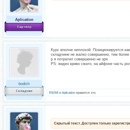
Aplication
Курс вполне неплохой. Позиционируется как
складчине не жалко совершенно, тем более ч
р я потратил совершенно не зря.
PS: видео криво сжато, на айфоне часть ро
bodich
R9268
и
Aplication
нравится это.
Скрытый текст. Доступен только зарегист