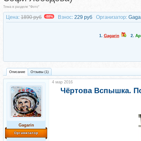
Тема в разделе "Фото"
Цена:
1890 руб
-88%
Взнос:
229 руб
Организатор:
Gaga
1.
Gagarin
2.
Ap
Описание
Отзывы (1)
4 мар 2016
Чёртова Вспышка. По
Gagarin