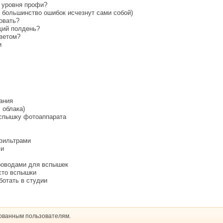
о уровня профи?
нт большинство ошибок исчезнут сами собой)
овать?
ящий полдень?
светом?
и
ания
 облака)
вспышку фотоаппарата
 фильтрами
ми
проводами для вспышек
сто вспышки
ботать в студии
рованным пользователям.