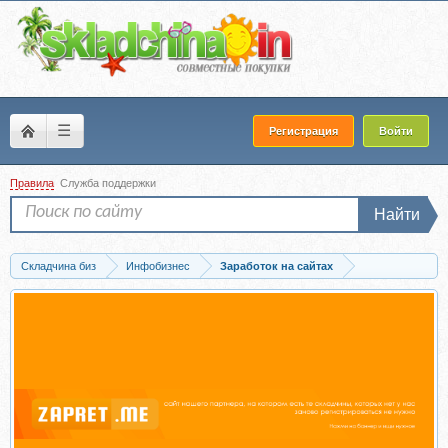
☰
Регистрация
Войти
Правила
Служба поддержки
Найти
Складчина биз
Инфобизнес
Заработок на сайтах
Скачать CPA - маркетинг от нуля до результата (Владимир Игонин)