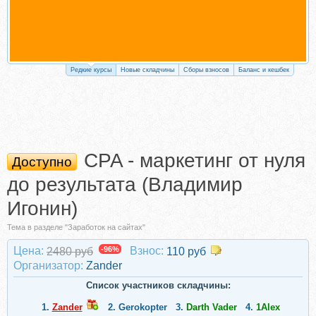
Редкие курсы
Новые складчины
Сборы взносов
Баланс и кешбек
CPA - маркетинг от нуля
Доступно
до результата (Владимир
Игонин)
Тема в разделе "Заработок на сайтах"
Цена:
-96%
Взнос:
2480 руб
110 руб
Организатор:
Zander
Список участников складчины:
1.
Zander
2.
Gerokopter
3.
Darth Vader
4.
1Alex