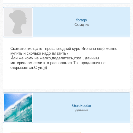
forags
Складчик
Скажите,пжл.,этот прошлогодний курс Игонина ещё можно
купить и сколько надо платить?
Или же,кому не жалко,поделитесь,пжл., данным
материалом,если кто располагает.Т.к. продажник не
открывается.С ув.)))
Gerokopter
Должник