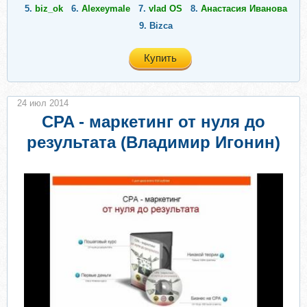
5.
biz_ok
6.
Alexeymale
7.
vlad OS
8.
Анастасия Иванова
9.
Bizca
Купить
24 июл 2014
CPA - маркетинг от нуля до
результата (Владимир Игонин)