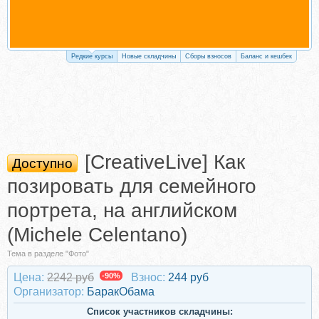
Редкие курсы
Новые складчины
Сборы взносов
Баланс и кешбек
[CreativeLive] Как
Доступно
позировать для семейного
портрета, на английском
(Michele Celentano)
Тема в разделе "Фото"
Цена:
2242 руб
-90%
Взнос:
244 руб
Организатор:
БаракОбама
Список участников складчины: