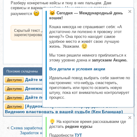
Разберу конкретные кейсы и ткну в них пальцем. Дам
сервисы и варианты работы. Ну и отвечу на вопросы,
Сегодня — Международный день
разумеется
кошек!
Кошка никогда не спрашивает себя: «А
Скрытый текст. Доступен только
достаточно ли полезно я провожу этот
зарегистрированным пользователям.
вечер?» Она просто находит самое
удобное место и живёт свою лучшую
жизнь. Уважаем.
Мы тоже решили немного приблизиться к
этому уровню дзена и
запускаем Акцию.
Все детали и условия акции
Похожие складчины
Идеальный повод выбрать себе занятие по
Дайте мне обезьяну (Сергей Носов)
Доступно
настроению: что-нибудь смастерить,
приготовить или просто освоить новую
Денежная лопата (Павел Зыгмантович)
Доступно
штуку, пока кот внимательно контролирует
Дайте подчиненному полномочия (Дидье Нуайе)
процесс.
Доступно
[Аудиокнига] Полный вперед! Дайте волю
Доступно
Видению властвовать в вашей судьбе (Кен Бланшар)
На короткое время рассказываем где
достать
редкие курсы
<
Схема заработка с большим спросом на создаваемый продукт
|
Заработок на отправке заявок ! (Алексей Астахов)
>
Подробности
ТУТ