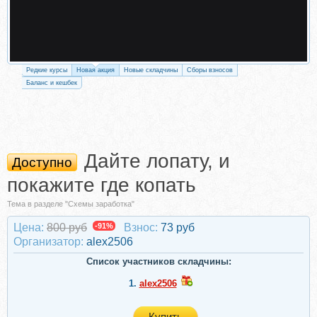
Редкие курсы
Новая акция
Новые складчины
Сборы взносов
Баланс и кешбек
Дайте лопату, и
Доступно
покажите где копать
Тема в разделе "Схемы заработка"
Цена:
800 руб
-91%
Взнос:
73 руб
Организатор:
alex2506
Список участников складчины:
1.
alex2506
Купить