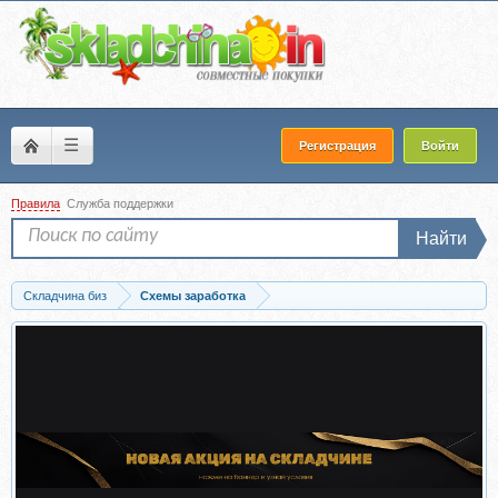
☰
Регистрация
Войти
Правила
Служба поддержки
Найти
Складчина биз
Схемы заработка
Скачать Дайте лопату, и покажите где копать