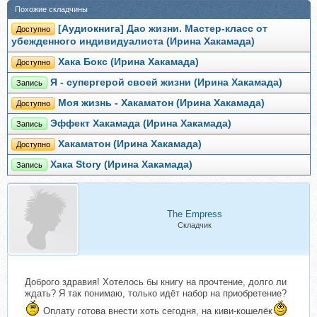
Похожие складчины
[Аудиокнига] Дао жизни. Мастер-класс от
Доступно
убежденного индивидуалиста (Ирина Хакамада)
Хака Бокс (Ирина Хакамада)
Доступно
Я - супергерой своей жизни (Ирина Хакамада)
Запись
Моя жизнь - Хакаматон (Ирина Хакамада)
Доступно
Эффект Хакамада (Ирина Хакамада)
Запись
Хакаматон (Ирина Хакамада)
Доступно
Хака Story (Ирина Хакамада)
Запись
The Empress
Складчик
Доброго здравия! Хотелось бы книгу на прочтение, долго ли
ждать? Я так понимаю, только идёт набор на приобретение?
Оплату готова внести хоть сегодня, на киви-кошелёк