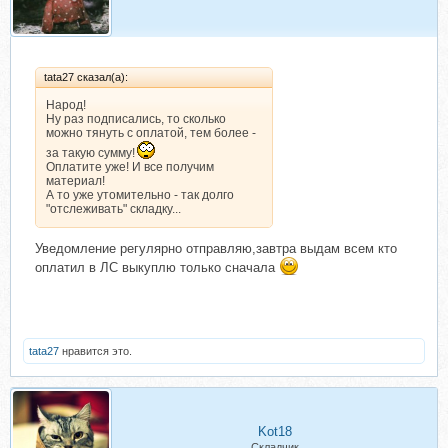
tata27 сказал(а):
Народ!
Ну раз подписались, то сколько
можно тянуть с оплатой, тем более -
за такую сумму!
Оплатите уже! И все получим
материал!
А то уже утомительно - так долго
"отслеживать" складку...
Уведомление регулярно отправляю,завтра выдам всем кто
оплатил в ЛС выкуплю только сначала
tata27
нравится это.
Kot18
Складчик