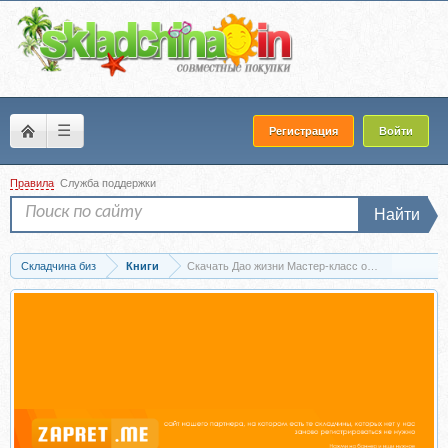
☰
Регистрация
Войти
Правила
Служба поддержки
Найти
Складчина биз
Книги
Скачать Дао жизни Мастер-класс от убежденного и