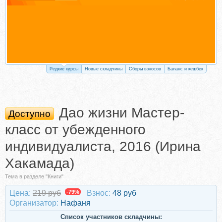
Редкие курсы
Новые складчины
Сборы взносов
Баланс и кешбек
Дао жизни Мастер-
Доступно
класс от убежденного
индивидуалиста, 2016 (Ирина
Хакамада)
Тема в разделе "Книги"
Цена:
219 руб
-79%
Взнос:
48 руб
Организатор:
Нафаня
Список участников складчины: