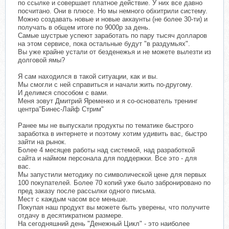
по ссылке и совершает платное действие. У них все давно
посчитано. Они в плюсе. Но мы немного обхитрили систему.
Можно создавать новые и новые аккаунты (не более 30-ти) и
получать в общем итоге по 9000р за день.
Самые шустрые успеют заработать по пару тысяч долларов
на этом сервисе, пока остальные будут "в раздумьях".
Вы уже крайне устали от безденежья и не можете вылезти из
долговой ямы?
Я сам находился в такой ситуации, как и вы.
Мы смогли с ней справиться и начали жить по-другому.
И делимся способом с вами.
Меня зовут Дмитрий Яременко и я со-основатель тренинг
центра"Бинес-Лайф Стрим"
Ранее мы не выпускали продукты по тематике быстрого
заработка в интернете и поэтому хотим удивить вас, быстро
зайти на рынок.
Более 4 месяцев работы над системой, над разработкой
сайта и наймом персонала для поддержки. Все это - для
вас.
Мы запустили методику по символической цене для первых
100 покупателей. Более 70 копий уже было забронировано по
пред заказу после рассылки одного письма.
Мест с каждым часом все меньше.
Покупая наш продукт вы можете быть уверены, что получите
отдачу в десятикратном размере.
На сегодняшний день "Денежный Цикл" - это наиболее