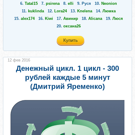
6.
Tatal15
7.
psirena
8.
elli
9.
Руся
10.
Neonion
11.
kuklinda
12.
Lora24
13.
Knelena
14.
Люмка
15.
alex174
16.
Kiwi
17.
Авинир
18.
Alicana
19.
Люся
20.
оксана26
Купить
12 фев 2016
Денежный цикл. 1 цикл - 300
рублей каждые 5 минут
(Дмитрий Яременко)