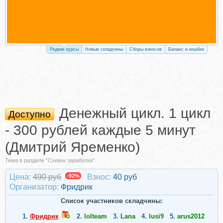
Редкие курсы
Новые складчины
Сборы взносов
Баланс и кешбек
Денежный цикл. 1 цикл
Доступно
- 300 рублей каждые 5 минут
(Дмитрий Яременко)
Тема в разделе "Схемы заработка"
Цена:
490 руб
-92%
Взнос:
40 руб
Организатор:
Фридрик
Список участников складчины:
1.
Фридрик
2.
lolteam
3.
Lana
4.
lusi9
5.
arus2012