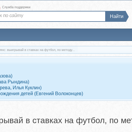
а
Служба поддержки
Найти
Скачать Денежный пасьянс: выигрывай в ставках на футбол, по методу...
азова)
ава Рындина)
рева, Илья Куклин)
рождения детей (Евгений Волоконцев)
рывай в ставках на футбол, по м