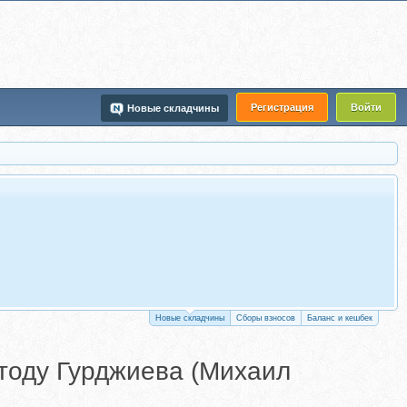
Регистрация
Войти
Новые складчины
Новые складчины
Сборы взносов
Баланс и кешбек
етоду Гурджиева (Михаил