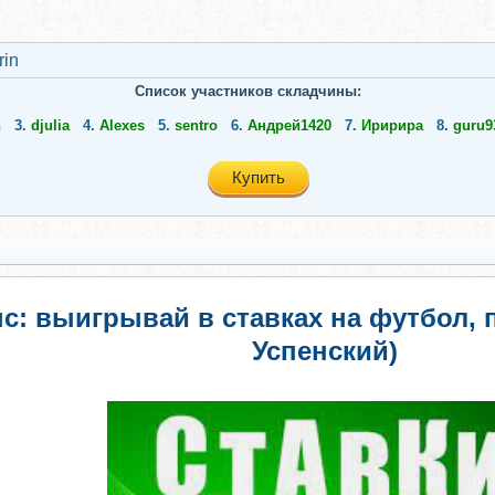
rin
Список участников складчины:
n
3.
djulia
4.
Alexes
5.
sentro
6.
Андрей1420
7.
Иририра
8.
guru9
Купить
: выигрывай в ставках на футбол, 
Успенский)