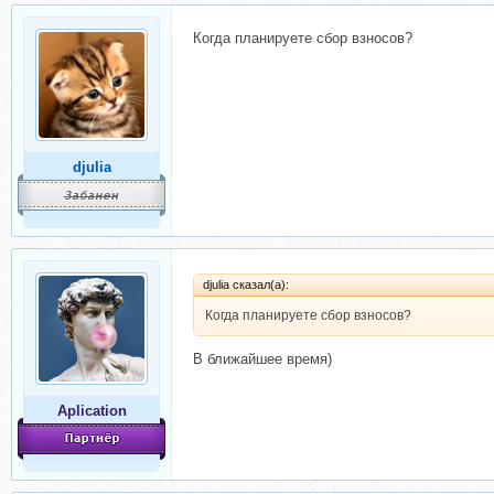
Когда планируете сбор взносов?
djulia
djulia сказал(а):
Когда планируете сбор взносов?
В ближайшее время)
Aplication