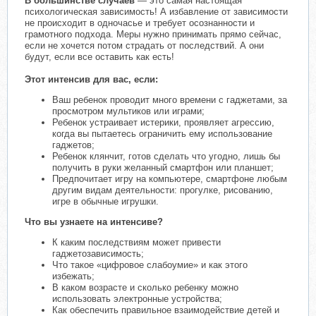
В большинстве случаев
— это самая настоящая
психологическая зависимость! А избавление от зависимости
не происходит в одночасье и требует осознанности и
грамотного подхода. Меры нужно принимать прямо сейчас,
если не хочется потом страдать от последствий. А они
будут, если все оставить как есть!
Этот интенсив для вас, если:
Ваш ребенок проводит много времени с гаджетами, за
просмотром мультиков или играми;
Ребенок устраивает истерики, проявляет агрессию,
когда вы пытаетесь ограничить ему использование
гаджетов;
Ребенок клянчит, готов сделать что угодно, лишь бы
получить в руки желанный смартфон или планшет;
Предпочитает игру на компьютере, смартфоне любым
другим видам деятельности: прогулке, рисованию,
игре в обычные игрушки.
Что вы узнаете на интенсиве?
К каким последствиям может привести
гаджетозависимость;
Что такое «цифровое слабоумие» и как этого
избежать;
В каком возрасте и сколько ребенку можно
использовать электронные устройства;
Как обеспечить правильное взаимодействие детей и