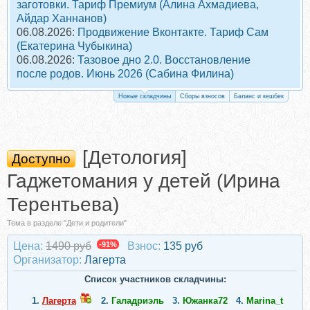
заготовки. Тариф Премиум (Алина Ахмадиева,
Айдар Ханнанов)
06.08.2026:
Продвижение Вконтакте. Тариф Сам
(Екатерина Чубыкина)
06.08.2026:
Тазовое дно 2.0. Восстановление
после родов. Июнь 2026 (Сабина Филина)
Новые складчины
Сборы взносов
Баланс и кешбек
[Детология]
Доступно
Гаджетомания у детей (Ирина
Терентьева)
Тема в разделе "Дети и родители"
Цена:
1490 руб
-91%
Взнос:
135 руб
Организатор:
Лагерта
Список участников складчины:
1.
Лагерта
2.
Галадриэль
3.
Южанка72
4.
Marina_t