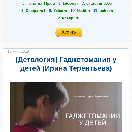
5.
Татьяна_Прага
6.
tatoonya
7.
екатерина005
8.
Kleopatra I
9.
Yalaura
10.
Naddin
11.
ucheba
12.
khatipiva
Купить
19 май 2019
[Детология] Гаджетомания у
детей (Ирина Терентьева)