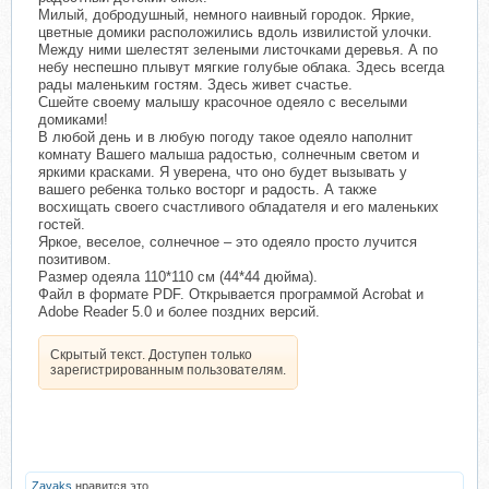
Милый, добродушный, немного наивный городок. Яркие,
цветные домики расположились вдоль извилистой улочки.
Между ними шелестят зелеными листочками деревья. А по
небу неспешно плывут мягкие голубые облака. Здесь всегда
рады маленьким гостям. Здесь живет счастье.
Сшейте своему малышу красочное одеяло с веселыми
домиками!
В любой день и в любую погоду такое одеяло наполнит
комнату Вашего малыша радостью, солнечным светом и
яркими красками. Я уверена, что оно будет вызывать у
вашего ребенка только восторг и радость. А также
восхищать своего счастливого обладателя и его маленьких
гостей.
Яркое, веселое, солнечное – это одеяло просто лучится
позитивом.
Размер одеяла 110*110 см (44*44 дюйма).
Файл в формате PDF. Открывается программой Acrobat и
Adobe Reader 5.0 и более поздних версий.
Скрытый текст. Доступен только
зарегистрированным пользователям.
Zayaks
нравится это.