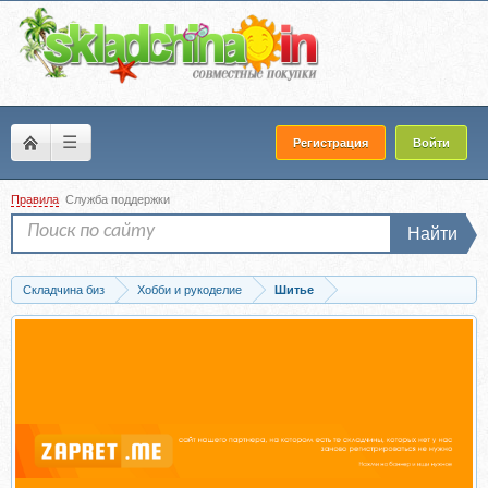
☰
Регистрация
Войти
Правила
Служба поддержки
Найти
Складчина биз
Хобби и рукоделие
Шитье
Скачать Детское одеяло «Веселые домики» (Анна Шеин)