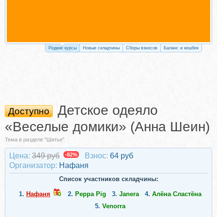
Редкие курсы
Новые складчины
Сборы взносов
Баланс и кешбек
Детское одеяло
Доступно
«Веселые домики» (Анна Шеин)
Тема в разделе "Шитье"
Цена:
349 руб
-82%
Взнос:
64 руб
Организатор:
Нафаня
Список участников складчины:
1.
Нафаня
2.
Peppa Pig
3.
Janera
4.
Алёна Сластёна
5.
Venorra