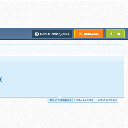
Регистрация
Войти
Новые складчины
н)
Новые складчины
Сборы взносов
Баланс и кешбек