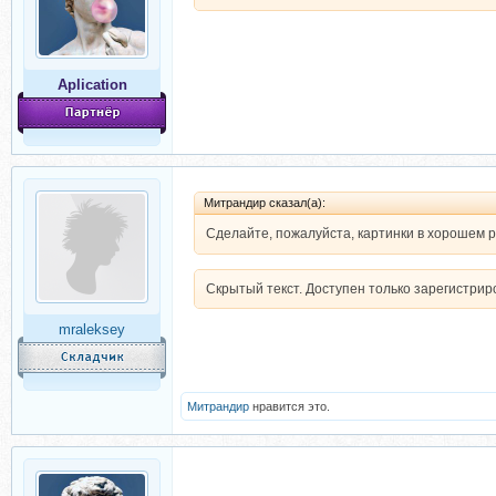
Aplication
Митрандир сказал(а):
Сделайте, пожалуйста, картинки в хорошем ра
Скрытый текст. Доступен только зарегистри
mraleksey
Митрандир
нравится это.