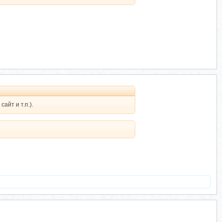
айт и т.п.).