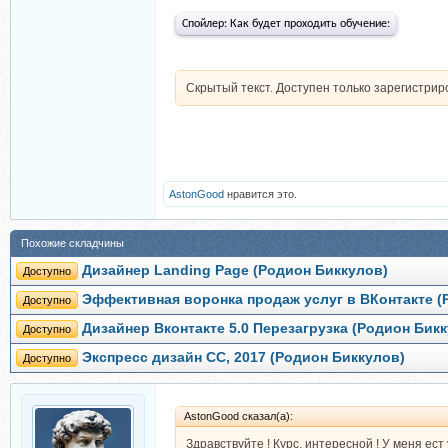
Спойлер:
Как будет проходить обучение:
Скрытый текст. Доступен только зарегистри
AstonGood
нравится это.
Похожие складчины
Дизайнер Landing Page (Родион Биккулов)
Доступно
Эффективная воронка продаж услуг в ВКонтакте (
Доступно
Дизaйнeр Вкoнтакте 5.0 Перeзагрузка (Родион Бик
Доступно
Экспресс дизайн СС, 2017 (Родион Биккулов)
Доступно
AstonGood сказал(а):
Здравствуйте ! Курс, интересной ! У меня ест 