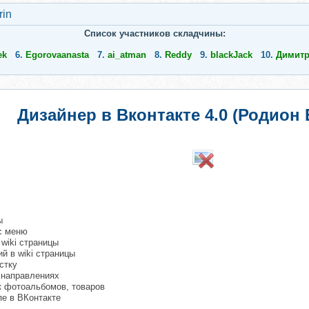
rin
Список участников складчины:
ek
6.
Еgorovaanasta
7.
ai_atman
8.
Reddy
9.
blackJack
10.
Димитр
Дизайнер в Вконтакте 4.0 (Родион 
ы
 с меню
wiki страницы
й в wiki страницы
стку
 направлениях
к фотоальбомов, товаров
е в ВКонтакте