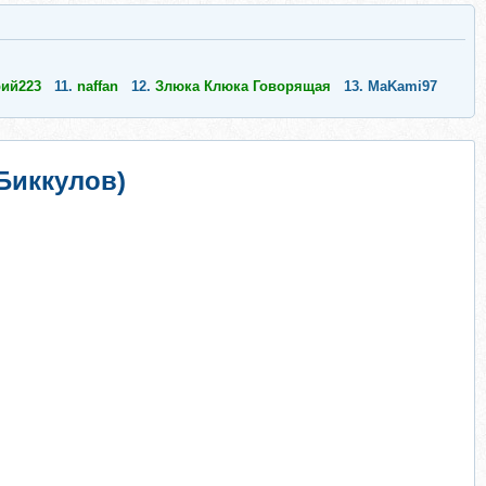
ий223
11.
naffan
12.
Злюка Клюка Говорящая
13.
MaKami97
Биккулов)