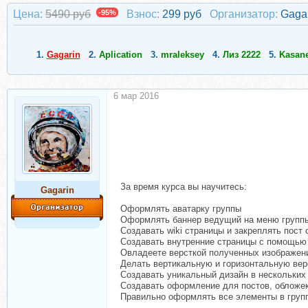
Цена:
5490 руб
-95%
Взнос:
299 руб
Организатор:
Gaga
1.
Gagarin
2.
Aplication
3.
mraleksey
4.
Лиз 2222
5.
Kasan
6 мар 2016
За время курса вы научитесь:
Gagarin
Оформлять аватарку группы
Оформлять баннер ведущий на меню групп
Создавать wiki страницы и закреплять пост
Создавать внутренние страницы с помощью 
Овладеете версткой полученных изображени
Делать вертикальную и горизонтальную вер
Создавать уникальный дизайн в нескольких
Создавать оформление для постов, обложе
Правильно оформлять все элементы в групп