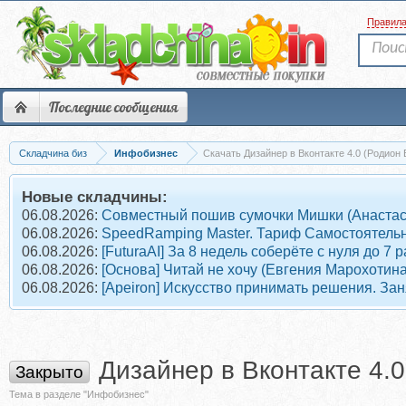
Правил
Последние сообщения
Складчина биз
Инфобизнес
Скачать Дизайнер в Вконтакте 4.0 (Родион 
Новые складчины:
06.08.2026:
Совместный пошив сумочки Мишки (Анастас
06.08.2026:
SpeedRamping Master. Тариф Самостоятель
06.08.2026:
[FuturaAI] За 8 недель соберёте с нуля до 
06.08.2026:
[Основа] Читай не хочу (Евгения Марохотина
06.08.2026:
[Apeiron] Искусство принимать решения. Зан
Дизайнер в Вконтакте 4.0
Закрыто
Тема в разделе "Инфобизнес"