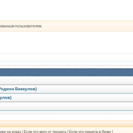
рованным пользователям.
Родион Биккулов)
кулов)
уже на руках ! Если что могу от продать ! Если что пишите в Личку !