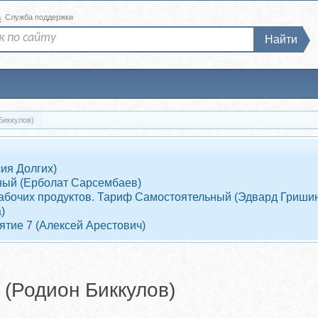
а
Служба поддержки
Найти
Биккулов)
ия Долгих)
ный (Ерболат Сарсембаев)
7 рабочих продуктов. Тариф Самостоятельный (Эдвард Гриши
)
ятие 7 (Алексей Арестович)
 (Родион Биккулов)