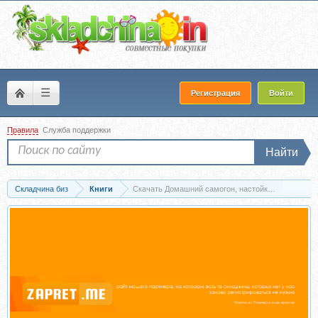
☰
Регистрация
Войти
Правила
Служба поддержки
Найти
Складчина биз
Книги
Скачать Домашний самогон, настойки, наливки и д