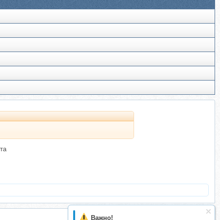
та
Важно!