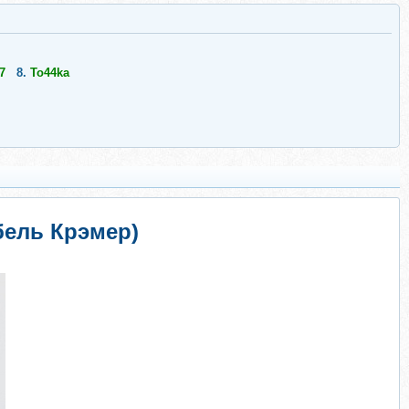
7
8.
To44ka
бель Крэмер)