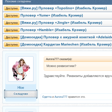
Похожие складчины
[Вяжи.ру] Пуловер «Topolino» (Изабель Крэмер)
Доступно
Пуловер «Yume» (Изабель Крэмер)
Доступно
[Вяжи.ру] Пуловер «Jingle» (Изабель Крэмер)
Доступно
Пуловер «Hamble» (Изабель Крэмер)
Доступно
[Домоседка] Пуловер с ажурной кокеткой «Adelaid
Доступно
[Домоседка] Кардиган Mariechen (Изабель Крэмер)
Доступно
Aurora777 сказал(а):
Можно реквизитики?
Здравствуйте. Реквизиты добавляются вруч
Hloe
Одетта
и
Aurora777
нравится это.