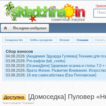
Правил
Последние сообщения
Складчина биз
Хобби и рукоделие
Вязание
Спицами
Скачать 
Сбор взносов
04.08.2026:
[Академия Эдуарда Гуляева] Техники для пс
03.08.2026:
Pro вафли (tati_cooks)
03.08.2026:
[ОсанкаДети] Здоровая осанка и стопы 7.0 +
03.08.2026:
Врата Жизни. Развитие Внимания. Искусств
03.08.2026:
16 игр самосаботажа (Ева Поплавская)
[Домоседка] Пуловер «H
Доступно
Тема в разделе "Спицами"