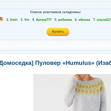
Список участников складчины:
2.
Irinir
3.
Viv
4.
Aurora777
5.
pollunna
6.
vikusss
7.
ольга117
Купить
[Домоседка] Пуловер «Humulus» (Иза