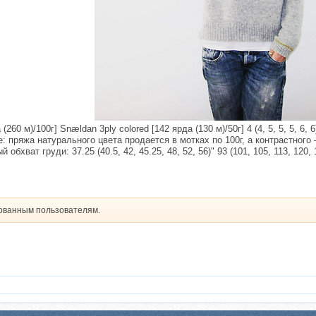
60 м)/100г] Snældan 3ply colored [142 ярда (130 м)/50г] 4 (4, 5, 5, 5, 6, 6
 пряжа натурального цвета продается в мотках по 100г, а контрастного –
бхват груди: 37.25 (40.5, 42, 45.25, 48, 52, 56)" 93 (101, 105, 113, 120, 
рованным пользователям.