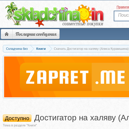
Правил
Последние сообщения
Складчина биз
Книги
Скачать Достигатор на халяву (Алиса Курамшина)
Достигатор на халяву (
Доступно
Тема в разделе "Книги"