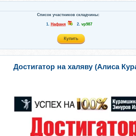
Список участников складчины:
1.
Нафаня
2.
vp987
Купить
Достигатор на халяву (Алиса Ку