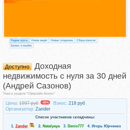
Редкие курсы
Новая акция
Новые складчины
Сборы взносов
Баланс и кешбек
Доходная
Доступно
недвижимость с нуля за 30 дней
(Андрей Сазонов)
Тема в разделе "Оффлайн-бизнес"
Цена:
1997 руб
-90%
Взнос:
218 руб
Организатор:
Zander
Список участников складчины:
1.
Zander
2.
Natalyaya
3.
Denis777
4.
Игорь Юрченко