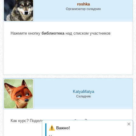
roshka
Организатор складчин
Нажмите кнопку
библиотека
над списком участников
KatyaMatya
Складчик
Как курс? Поделитесь, техники рабочие?
Важно!