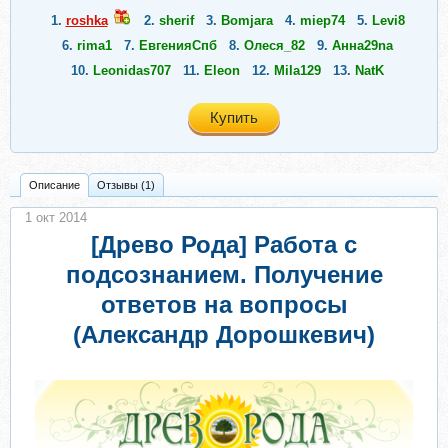
1.
roshka
2.
sherif
3.
Bomjara
4.
miep74
5.
Levi8
6.
rima1
7.
ЕвгенияСпб
8.
Олеся_82
9.
Анна29na
10.
Leonidas707
11.
Eleon
12.
Mila129
13.
NatK
Купить
Описание
Отзывы (1)
1 окт 2014
[Древо Рода] Работа с
подсознанием. Получение
ответов на вопросы
(Александр Дорошкевич)