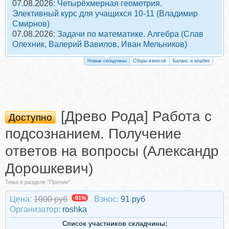
07.08.2026:
Четырёхмерная геометрия.
Элективный курс для учащихся 10-11 (Владимир
Смирнов)
07.08.2026:
Задачи по математике. Алгебра (Слав
Олехник, Валерий Вавилов, Иван Мельников)
Новые складчины
Сборы взносов
Баланс и кешбек
[Древо Рода] Работа с
Доступно
подсознанием. Получение
ответов на вопросы (Александр
Дорошкевич)
Тема в разделе "Прочие"
Цена:
1000 руб
-91%
Взнос:
91 руб
Организатор:
roshka
Список участников складчины: