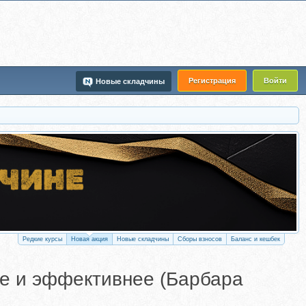
Регистрация
Войти
Новые складчины
Редкие курсы
Новая акция
Новые складчины
Сборы взносов
Баланс и кешбек
е и эффективнее (Барбара