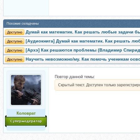
Похожие складчины
Думай как математик. Как решать любые задачи б
Доступно
[Аудиокнига] Думай как математик. Как решать л
Доступно
[Архэ] Как решаются проблемы (Владимир Спири
Доступно
Научить невозможно/му. Как помочь ученикам осв
Доступно
Повтор данной темы:
Скрытый текст. Доступен только зарегистри
Коловрат