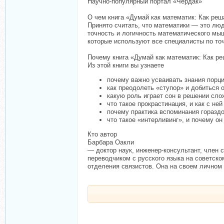
Научно-популярный портал «Чердак»
О чем книга «Думай как математик: Как ре
Принято считать, что математики — это лю
точность и логичность математического мы
которые используют все специалисты по то
Почему книга «Думай как математик: Как р
Из этой книги вы узнаете
почему важно усваивать знания порц
как преодолеть «ступор» и добиться 
какую роль играет сон в решении сло
что такое прокрастинация, и как с ней
почему практика вспоминания гораздо
что такое «интерливинг», и почему о
Кто автор
Барбара Оакли
— доктор наук, инженер-консультант, член
переводчиком с русского языка на советск
отделения связистов. Она на своем личном 