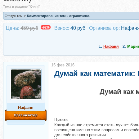
Тема в разделе "Книги"
Статус темы:
Комментирование темы ограничено.
Цена:
459 руб
-92%
Взнос:
40 руб
Организатор:
Нафан
1.
Нафаня
2.
Мари
15 фев 2016
Думай как математик:
Думай как 
Нафаня
Цитата
Каждый из нас стремится стать лучше: бол
посвящена именно этим вопросам и способа
для собственного развития.