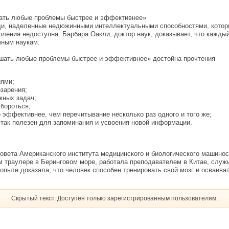
шать любые проблемы быстрее и эффективнее»
ди, наделенные недюжинными интеллектуальными способностями, которы
шления недоступна. Барбара Оакли, доктор наук, доказывает, что кажд
чным наукам.
ешать любые проблемы быстрее и эффективнее» достойна прочтения
иями;
озарения;
жных задач;
 бороться;
 эффективнее, чем перечитывание несколько раз одного и того же;
н так полезен для запоминания и усвоения новой информации.
 совета Американского института медицинского и биологического машино
ом траулере в Беринговом море, работала преподавателем в Китае, слу
опыте доказала, что человек способен тренировать свой мозг и осваива
Скрытый текст. Доступен только зарегистрированным пользователям.