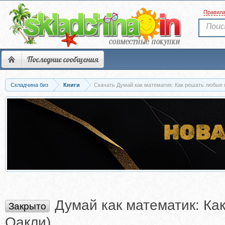
Правил
Последние сообщения
Складчина биз
Книги
Скачать Думай как математик: Как решать любые 
Думай как математик: К
Закрыто
Оакли)