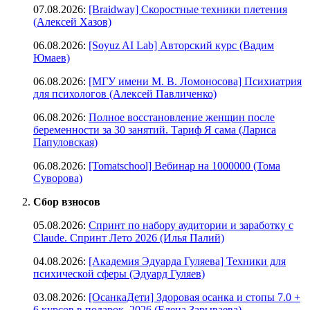
07.08.2026:
[Braidway] Скоростные техники плетения
(Алексей Хазов)
06.08.2026:
[Soyuz AI Lab] Авторский курс (Вадим
Юмаев)
06.08.2026:
[МГУ имени М. В. Ломоносова] Психиатрия
для психологов (Алексей Павличенко)
06.08.2026:
Полное восстановление женщин после
беременности за 30 занятий. Тариф Я сама (Лариса
Папуловская)
06.08.2026:
[Tomatschool] Вебинар на 1000000 (Тома
Суворова)
Сбор взносов
05.08.2026:
Спринт по набору аудитории и заработку с
Claude. Спринт Лето 2026 (Илья Палий)
04.08.2026:
[Академия Эдуарда Гуляева] Техники для
психической сферы (Эдуард Гуляев)
03.08.2026:
[ОсанкаДети] Здоровая осанка и стопы 7.0 +
6 курсов в подарок. 2026 (Елена Зарываева)