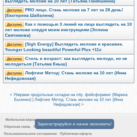
выглядеть моложе на 10 лет (Татьяна Панюшкина)
PRO лицо. Стань моложе на 7 лет за 28 день!
Доступно
(Екатерина Шабалина)
Как с помощью 3 линий на лице выглядеть на 10
Доступно
лет моложе следуя моим инструкциям (Эллина
Святимова)
[Sigh Energy] Выглядеть моложе и красивее.
Доступно
Younger Looking beautiful Powerful Plus +11x
Стиль и возраст: как выглядеть молодо, но не
Доступно
молодиться (Татьяна Кныш)
Лифтинг Метод: Стань моложе на 10 лет (Инна
Доступно
Нефедовская)
<
Убираем продольные складки на лбу. фейсформинг (Марина
Быченко)
|
Лифтинг Метод: Стань моложе на 10 лет (Инна
Нефедовская)
>
Мобильная версия
Зарегистрируйся и начни экономить!
Обратная связь
Политика конфиденциальности
Пользовательское соглашение
Публичная оферта