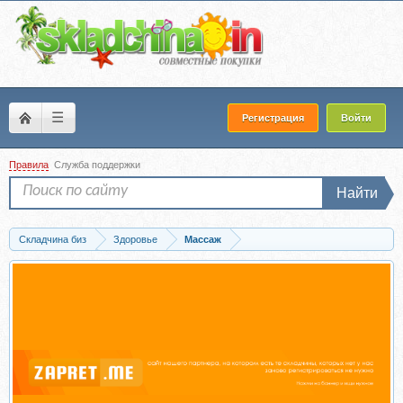
☰
Регистрация
Войти
Правила
Служба поддержки
Найти
Складчина биз
Здоровье
Массаж
Скачать Эколифтинг лица: как выглядеть на 10 лет моложе (Елена Савчук)