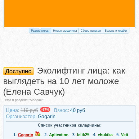
Редкие курсы
Новые складчины
Сборы взносов
Баланс и кешбек
Эколифтинг лица: как
Доступно
выглядеть на 10 лет моложе
(Елена Савчук)
Тема в разделе "Массаж"
Цена:
119 руб
-67%
Взнос:
40 руб
Организатор:
Gagarin
Список участников складчины:
1.
Gagarin
2.
Aplication
3.
lelik25
4.
chukika
5.
Vett